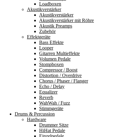
Loadboxen
Akustikverstärker
Akustikverstärker
Akustikverstärker mit Röhre
Akustik Preamps
Zubehör
Effektgeräte
Bass Effekte
Looper
Gitarren Multieffekte
Volumen Pedale
Stompboxen
Compressor / Boost
Distortion / Overdrive
Chorus / Phaser / Flanger
Echo / Delay
Equalizer
Reverb
WahWah / Fuzz
Stimmgeräte
Drums & Percussion
Hardware
Drummer Sitze
HiHat Pedale
Einzelpedale