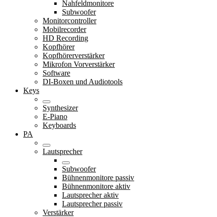
Nahfeldmonitore
Subwoofer
Monitorcontroller
Mobilrecorder
HD Recording
Kopfhörer
Kopfhörerverstärker
Mikrofon Vorverstärker
Software
DI-Boxen und Audiotools
Keys
Synthesizer
E-Piano
Keyboards
PA
Lautsprecher
Subwoofer
Bühnenmonitore passiv
Bühnenmonitore aktiv
Lautsprecher aktiv
Lautsprecher passiv
Verstärker