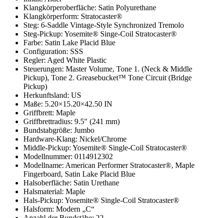
Klangkörperoberfläche: Satin Polyurethane
Klangkörperform: Stratocaster®
Steg: 6-Saddle Vintage-Style Synchronized Tremolo
Steg-Pickup: Yosemite® Singe-Coil Stratocaster®
Farbe: Satin Lake Placid Blue
Configuration: SSS
Regler: Aged White Plastic
Steuerungen: Master Volume, Tone 1. (Neck & Middle
Pickup), Tone 2. Greasebucket™ Tone Circuit (Bridge
Pickup)
Herkunftsland: US
Maße: 5.20×15.20×42.50 IN
Griffbrett: Maple
Griffbrettradius: 9.5″ (241 mm)
Bundstabgröße: Jumbo
Hardware-Klang: Nickel/Chrome
Middle-Pickup: Yosemite® Single-Coil Stratocaster®
Modellnummer: 0114912302
Modellname: American Performer Stratocaster®, Maple
Fingerboard, Satin Lake Placid Blue
Halsoberfläche: Satin Urethane
Halsmaterial: Maple
Hals-Pickup: Yosemite® Single-Coil Stratocaster®
Halsform: Modern „C“
Anzahl der Bundstäbe: 22