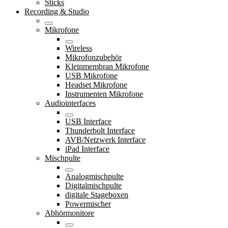
Sticks
Recording & Studio
Mikrofone
Wireless
Mikrofonzubehör
Kleinmembran Mikrofone
USB Mikrofone
Headset Mikrofone
Instrumenten Mikrofone
Audiointerfaces
USB Interface
Thunderbolt Interface
AVB/Netzwerk Interface
iPad Interface
Mischpulte
Analogmischpulte
Digitalmischpulte
digitale Stageboxen
Powermischer
Abhörmonitore