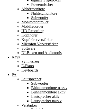
digitale Stageboxen
Powermischer
Abhörmonitore
Nahfeldmonitore
Subwoofer
Monitorcontroller
Mobilrecorder
HD Recording
Kopfhörer
Kopfhörerverstärker
Mikrofon Vorverstärker
Software
DI-Boxen und Audiotools
Keys
Synthesizer
E-Piano
Keyboards
PA
Lautsprecher
Subwoofer
Bühnenmonitore passiv
Bühnenmonitore aktiv
Lautsprecher aktiv
Lautsprecher passiv
Verstärker