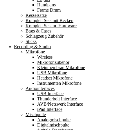
Handpans
Frame Drum
Kesselsätze
Komplett Sets mit Becken
Komplett Sets m. Hardware
Bags & Cases
Schlagzeug Zubehör
Sticks
Recording & Studio
Mikrofone
Wireless
Mikrofonzubehör
Kleinmembran Mikrofone
USB Mikrofone
Headset Mikrofone
Instrumenten Mikrofone
Audiointerfaces
USB Interface
Thunderbolt Interface
AVB/Netzwerk Interface
iPad Interface
Mischpulte
Analogmischpulte
Digitalmischpulte