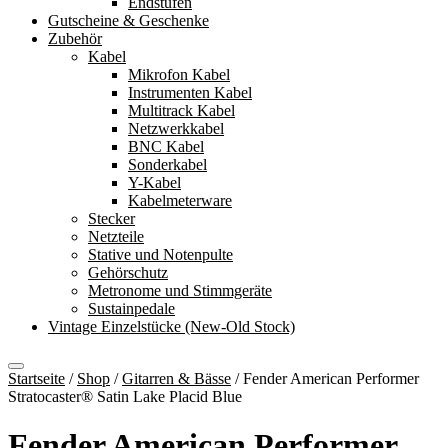
Endstufen
Gutscheine & Geschenke
Zubehör
Kabel
Mikrofon Kabel
Instrumenten Kabel
Multitrack Kabel
Netzwerkkabel
BNC Kabel
Sonderkabel
Y-Kabel
Kabelmeterware
Stecker
Netzteile
Stative und Notenpulte
Gehörschutz
Metronome und Stimmgeräte
Sustainpedale
Vintage Einzelstücke (New-Old Stock)
Startseite
/
Shop
/
Gitarren & Bässe
/
Fender American Performer
Stratocaster® Satin Lake Placid Blue
Fender American Performer