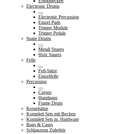
Effektbecken
Electronic Drums
Electronic Percussion
Einzel Pads
Trigger Module
Trigger Pedale
Snare Drums
Metall Snares
Holz Snares
Felle
Fell-Sätze
Einzelfelle
Percussion
Cajons
Handpans
Frame Drum
Kesselsätze
Komplett Sets mit Becken
Komplett Sets m. Hardware
Bags & Cases
Schlagzeug Zubehör