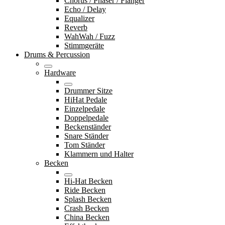
Chorus / Phaser / Flanger
Echo / Delay
Equalizer
Reverb
WahWah / Fuzz
Stimmgeräte
Drums & Percussion
Hardware
Drummer Sitze
HiHat Pedale
Einzelpedale
Doppelpedale
Beckenständer
Snare Ständer
Tom Ständer
Klammern und Halter
Becken
Hi-Hat Becken
Ride Becken
Splash Becken
Crash Becken
China Becken