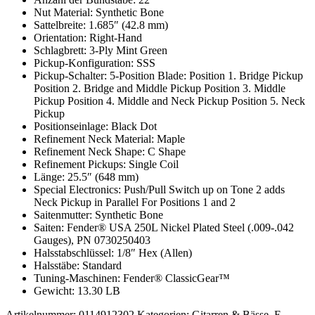
Nut Material: Synthetic Bone
Sattelbreite: 1.685″ (42.8 mm)
Orientation: Right-Hand
Schlagbrett: 3-Ply Mint Green
Pickup-Konfiguration: SSS
Pickup-Schalter: 5-Position Blade: Position 1. Bridge Pickup
Position 2. Bridge and Middle Pickup Position 3. Middle
Pickup Position 4. Middle and Neck Pickup Position 5. Neck
Pickup
Positionseinlage: Black Dot
Refinement Neck Material: Maple
Refinement Neck Shape: C Shape
Refinement Pickups: Single Coil
Länge: 25.5″ (648 mm)
Special Electronics: Push/Pull Switch up on Tone 2 adds
Neck Pickup in Parallel For Positions 1 and 2
Saitenmutter: Synthetic Bone
Saiten: Fender® USA 250L Nickel Plated Steel (.009-.042
Gauges), PN 0730250403
Halsstabschlüssel: 1/8″ Hex (Allen)
Halsstäbe: Standard
Tuning-Maschinen: Fender® ClassicGear™
Gewicht: 13.30 LB
Artikelnummer:
0114912302
Kategorien:
Gitarren & Bässe
,
E-