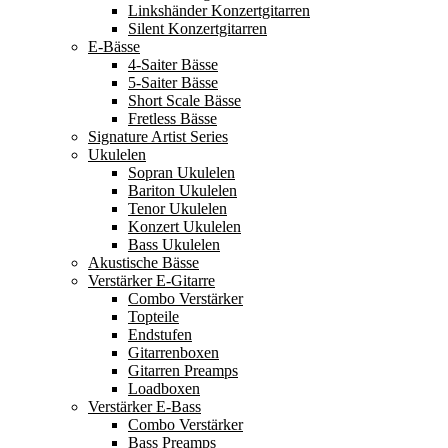
Linkshänder Konzertgitarren
Silent Konzertgitarren
E-Bässe
4-Saiter Bässe
5-Saiter Bässe
Short Scale Bässe
Fretless Bässe
Signature Artist Series
Ukulelen
Sopran Ukulelen
Bariton Ukulelen
Tenor Ukulelen
Konzert Ukulelen
Bass Ukulelen
Akustische Bässe
Verstärker E-Gitarre
Combo Verstärker
Topteile
Endstufen
Gitarrenboxen
Gitarren Preamps
Loadboxen
Verstärker E-Bass
Combo Verstärker
Bass Preamps