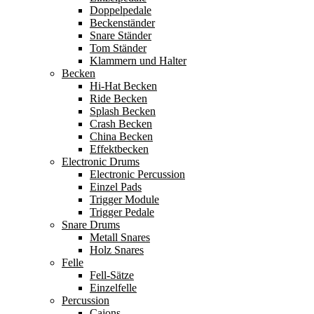
Doppelpedale
Beckenständer
Snare Ständer
Tom Ständer
Klammern und Halter
Becken
Hi-Hat Becken
Ride Becken
Splash Becken
Crash Becken
China Becken
Effektbecken
Electronic Drums
Electronic Percussion
Einzel Pads
Trigger Module
Trigger Pedale
Snare Drums
Metall Snares
Holz Snares
Felle
Fell-Sätze
Einzelfelle
Percussion
Cajons