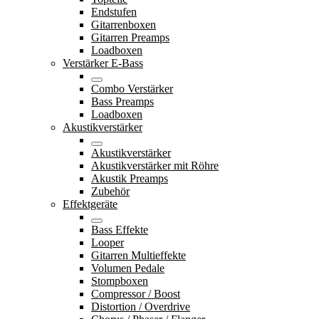
Endstufen
Gitarrenboxen
Gitarren Preamps
Loadboxen
Verstärker E-Bass
Combo Verstärker
Bass Preamps
Loadboxen
Akustikverstärker
Akustikverstärker
Akustikverstärker mit Röhre
Akustik Preamps
Zubehör
Effektgeräte
Bass Effekte
Looper
Gitarren Multieffekte
Volumen Pedale
Stompboxen
Compressor / Boost
Distortion / Overdrive