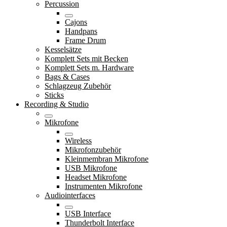
Percussion
Cajons
Handpans
Frame Drum
Kesselsätze
Komplett Sets mit Becken
Komplett Sets m. Hardware
Bags & Cases
Schlagzeug Zubehör
Sticks
Recording & Studio
Mikrofone
Wireless
Mikrofonzubehör
Kleinmembran Mikrofone
USB Mikrofone
Headset Mikrofone
Instrumenten Mikrofone
Audiointerfaces
USB Interface
Thunderbolt Interface