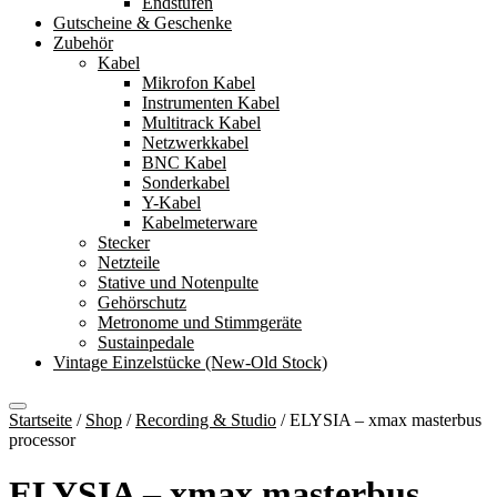
Endstufen
Gutscheine & Geschenke
Zubehör
Kabel
Mikrofon Kabel
Instrumenten Kabel
Multitrack Kabel
Netzwerkkabel
BNC Kabel
Sonderkabel
Y-Kabel
Kabelmeterware
Stecker
Netzteile
Stative und Notenpulte
Gehörschutz
Metronome und Stimmgeräte
Sustainpedale
Vintage Einzelstücke (New-Old Stock)
Startseite
/
Shop
/
Recording & Studio
/
ELYSIA – xmax masterbus
processor
ELYSIA – xmax masterbus