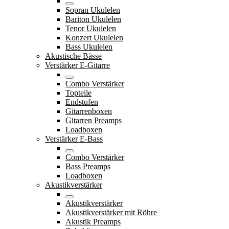
Sopran Ukulelen
Bariton Ukulelen
Tenor Ukulelen
Konzert Ukulelen
Bass Ukulelen
Akustische Bässe
Verstärker E-Gitarre
Combo Verstärker
Topteile
Endstufen
Gitarrenboxen
Gitarren Preamps
Loadboxen
Verstärker E-Bass
Combo Verstärker
Bass Preamps
Loadboxen
Akustikverstärker
Akustikverstärker
Akustikverstärker mit Röhre
Akustik Preamps