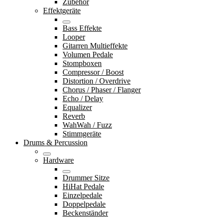
Zubehör
Effektgeräte
Bass Effekte
Looper
Gitarren Multieffekte
Volumen Pedale
Stompboxen
Compressor / Boost
Distortion / Overdrive
Chorus / Phaser / Flanger
Echo / Delay
Equalizer
Reverb
WahWah / Fuzz
Stimmgeräte
Drums & Percussion
Hardware
Drummer Sitze
HiHat Pedale
Einzelpedale
Doppelpedale
Beckenständer