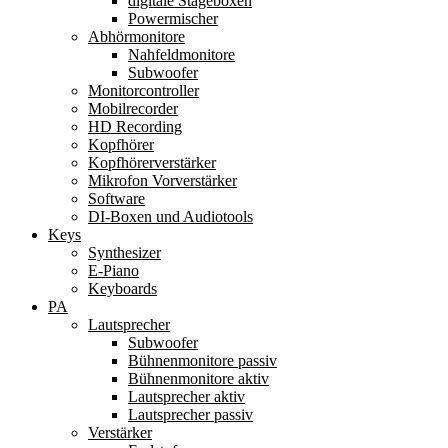
digitale Stageboxen
Powermischer
Abhörmonitore
Nahfeldmonitore
Subwoofer
Monitorcontroller
Mobilrecorder
HD Recording
Kopfhörer
Kopfhörerverstärker
Mikrofon Vorverstärker
Software
DI-Boxen und Audiotools
Keys
Synthesizer
E-Piano
Keyboards
PA
Lautsprecher
Subwoofer
Bühnenmonitore passiv
Bühnenmonitore aktiv
Lautsprecher aktiv
Lautsprecher passiv
Verstärker