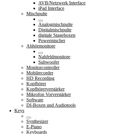
AVB/Netzwerk Interface
iPad Interface
Mischpulte
Analogmischpulte
Digitalmischpulte
digitale Stageboxen
Powermischer
Abhörmonitore
Nahfeldmonitore
Subwoofer
Monitorcontroller
Mobilrecorder
HD Recording
Kopfhörer
Kopfhörerverstärker
Mikrofon Vorverstärker
Software
DI-Boxen und Audiotools
Keys
Synthesizer
E-Piano
Keyboards