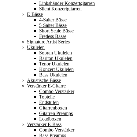
Linkshänder Konzertgitarren
Silent Konzertgitarren
E-Bässe
4-Saiter Bässe
5-Saiter Bässe
Short Scale Bässe
Fretless Bässe
Signature Artist Series
Ukulelen
Sopran Ukulelen
Bariton Ukulelen
Tenor Ukulelen
Konzert Ukulelen
Bass Ukulelen
Akustische Bässe
Verstärker E-Gitarre
Combo Verstärker
Topteile
Endstufen
Gitarrenboxen
Gitarren Preamps
Loadboxen
Verstärker E-Bass
Combo Verstärker
Bass Preamps