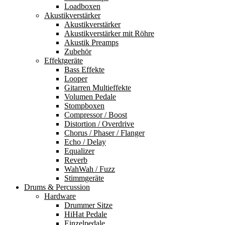
Loadboxen
Akustikverstärker
Akustikverstärker
Akustikverstärker mit Röhre
Akustik Preamps
Zubehör
Effektgeräte
Bass Effekte
Looper
Gitarren Multieffekte
Volumen Pedale
Stompboxen
Compressor / Boost
Distortion / Overdrive
Chorus / Phaser / Flanger
Echo / Delay
Equalizer
Reverb
WahWah / Fuzz
Stimmgeräte
Drums & Percussion
Hardware
Drummer Sitze
HiHat Pedale
Einzelpedale