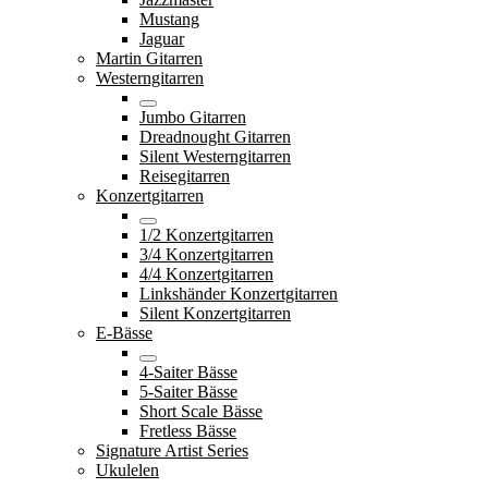
Mustang
Jaguar
Martin Gitarren
Westerngitarren
Jumbo Gitarren
Dreadnought Gitarren
Silent Westerngitarren
Reisegitarren
Konzertgitarren
1/2 Konzertgitarren
3/4 Konzertgitarren
4/4 Konzertgitarren
Linkshänder Konzertgitarren
Silent Konzertgitarren
E-Bässe
4-Saiter Bässe
5-Saiter Bässe
Short Scale Bässe
Fretless Bässe
Signature Artist Series
Ukulelen