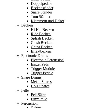
Doppelpedale
Beckenständer
Snare Ständer
Tom Ständer
Klammern und Halter
Becken
Hi-Hat Becken
Ride Becken
Splash Becken
Crash Becken
China Becken
Effektbecken
Electronic Drums
Electronic Percussion
Einzel Pads
Trigger Module
Trigger Pedale
Snare Drums
Metall Snares
Holz Snares
Felle
Fell-Sätze
Einzelfelle
Percussion
Cajons