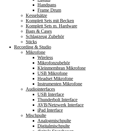
Handpans
Frame Drum
Kesselsätze
Komplett Sets mit Becken
Komplett Sets m. Hardware
Bags & Cases
Schlagzeug Zubehör
Sticks
Recording & Studio
Mikrofone
Wireless
Mikrofonzubehör
Kleinmembran Mikrofone
USB Mikrofone
Headset Mikrofone
Instrumenten Mikrofone
Audiointerfaces
USB Interface
Thunderbolt Interface
AVB/Netzwerk Interface
iPad Interface
Mischpulte
Analogmischpulte
Digitalmischpulte