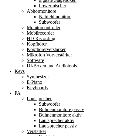
digitale Stageboxen
Powermischer
Abhörmonitore
Nahfeldmonitore
Subwoofer
Monitorcontroller
Mobilrecorder
HD Recording
Kopfhörer
Kopfhörerverstärker
Mikrofon Vorverstärker
Software
DI-Boxen und Audiotools
Keys
Synthesizer
E-Piano
Keyboards
PA
Lautsprecher
Subwoofer
Bühnenmonitore passiv
Bühnenmonitore aktiv
Lautsprecher aktiv
Lautsprecher passiv
Verstärker