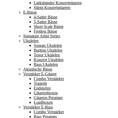
Linkshänder Konzertgitarren
Silent Konzertgitarren
E-Bässe
4-Saiter Bässe
5-Saiter Bässe
Short Scale Bässe
Fretless Bässe
Signature Artist Series
Ukulelen
Sopran Ukulelen
Bariton Ukulelen
Tenor Ukulelen
Konzert Ukulelen
Bass Ukulelen
Akustische Bässe
Verstärker E-Gitarre
Combo Verstärker
Topteile
Endstufen
Gitarrenboxen
Gitarren Preamps
Loadboxen
Verstärker E-Bass
Combo Verstärker
Bass Preamps