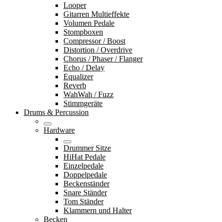
Looper
Gitarren Multieffekte
Volumen Pedale
Stompboxen
Compressor / Boost
Distortion / Overdrive
Chorus / Phaser / Flanger
Echo / Delay
Equalizer
Reverb
WahWah / Fuzz
Stimmgeräte
Drums & Percussion
Hardware
Drummer Sitze
HiHat Pedale
Einzelpedale
Doppelpedale
Beckenständer
Snare Ständer
Tom Ständer
Klammern und Halter
Becken