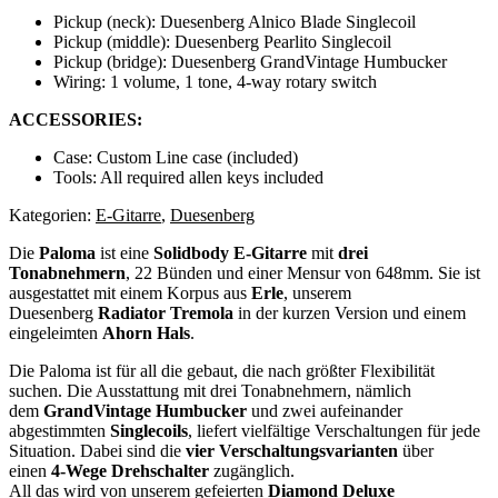
Pickup (neck): Duesenberg Alnico Blade Singlecoil
Pickup (middle): Duesenberg Pearlito Singlecoil
Pickup (bridge): Duesenberg GrandVintage Humbucker
Wiring: 1 volume, 1 tone, 4-way rotary switch
ACCESSORIES:
Case: Custom Line case (included)
Tools: All required allen keys included
Kategorien:
E-Gitarre
,
Duesenberg
Die
Paloma
ist eine
Solidbody E-Gitarre
mit
drei
Tonabnehmern
, 22 Bünden und einer Mensur von 648mm. Sie ist
ausgestattet mit einem Korpus aus
Erle
, unserem
Duesenberg
Radiator Tremola
in der kurzen Version und einem
eingeleimten
Ahorn Hals
.
Die Paloma ist für all die gebaut, die nach größter Flexibilität
suchen. Die Ausstattung mit drei Tonabnehmern, nämlich
dem
GrandVintage Humbucker
und zwei aufeinander
abgestimmten
Singlecoils
, liefert vielfältige Verschaltungen für jede
Situation. Dabei sind die
vier Verschaltungsvarianten
über
einen
4-Wege Drehschalter
zugänglich.
All das wird von unserem gefeierten
Diamond Deluxe