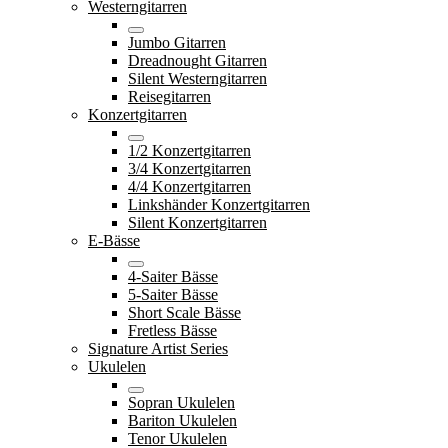
Westerngitarren
Jumbo Gitarren
Dreadnought Gitarren
Silent Westerngitarren
Reisegitarren
Konzertgitarren
1/2 Konzertgitarren
3/4 Konzertgitarren
4/4 Konzertgitarren
Linkshänder Konzertgitarren
Silent Konzertgitarren
E-Bässe
4-Saiter Bässe
5-Saiter Bässe
Short Scale Bässe
Fretless Bässe
Signature Artist Series
Ukulelen
Sopran Ukulelen
Bariton Ukulelen
Tenor Ukulelen