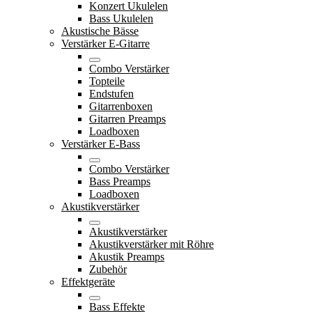
Konzert Ukulelen
Bass Ukulelen
Akustische Bässe
Verstärker E-Gitarre
Combo Verstärker
Topteile
Endstufen
Gitarrenboxen
Gitarren Preamps
Loadboxen
Verstärker E-Bass
Combo Verstärker
Bass Preamps
Loadboxen
Akustikverstärker
Akustikverstärker
Akustikverstärker mit Röhre
Akustik Preamps
Zubehör
Effektgeräte
Bass Effekte