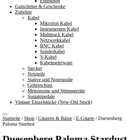
Endstufen
Gutscheine & Geschenke
Zubehör
Kabel
Mikrofon Kabel
Instrumenten Kabel
Multitrack Kabel
Netzwerkkabel
BNC Kabel
Sonderkabel
Y-Kabel
Kabelmeterware
Stecker
Netzteile
Stative und Notenpulte
Gehörschutz
Metronome und Stimmgeräte
Sustainpedale
Vintage Einzelstücke (New-Old Stock)
Startseite
/
Shop
/
Gitarren & Bässe
/
E-Gitarre
/
Duesenberg
Paloma Stardust
Duesenberg Paloma Stardust