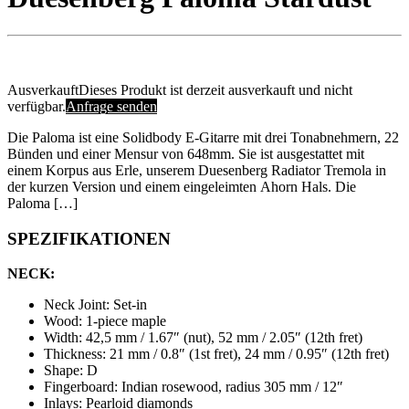
Ausverkauft
Dieses Produkt ist derzeit ausverkauft und nicht
verfügbar.
Anfrage senden
Die Paloma ist eine Solidbody E-Gitarre mit drei Tonabnehmern, 22
Bünden und einer Mensur von 648mm. Sie ist ausgestattet mit
einem Korpus aus Erle, unserem Duesenberg Radiator Tremola in
der kurzen Version und einem eingeleimten Ahorn Hals. Die
Paloma […]
SPEZIFIKATIONEN
NECK:
Neck Joint: Set-in
Wood: 1-piece maple
Width: 42,5 mm / 1.67″ (nut), 52 mm / 2.05″ (12th fret)
Thickness: 21 mm / 0.8″ (1st fret), 24 mm / 0.95″ (12th fret)
Shape: D
Fingerboard: Indian rosewood, radius 305 mm / 12″
Inlays: Pearloid diamonds