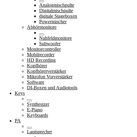
Analogmischpulte
Digitalmischpulte
digitale Stageboxen
Powermischer
Abhörmonitore
Nahfeldmonitore
Subwoofer
Monitorcontroller
Mobilrecorder
HD Recording
Kopfhörer
Kopfhörerverstärker
Mikrofon Vorverstärker
Software
DI-Boxen und Audiotools
Keys
Synthesizer
E-Piano
Keyboards
PA
Lautsprecher