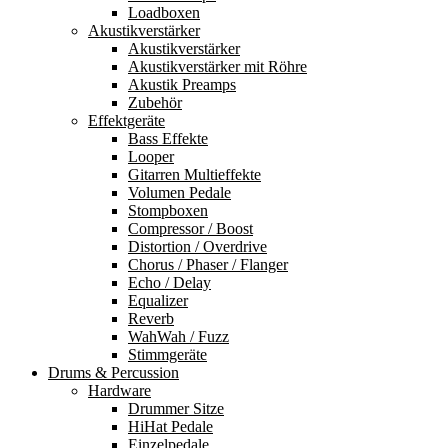
Loadboxen
Akustikverstärker
Akustikverstärker
Akustikverstärker mit Röhre
Akustik Preamps
Zubehör
Effektgeräte
Bass Effekte
Looper
Gitarren Multieffekte
Volumen Pedale
Stompboxen
Compressor / Boost
Distortion / Overdrive
Chorus / Phaser / Flanger
Echo / Delay
Equalizer
Reverb
WahWah / Fuzz
Stimmgeräte
Drums & Percussion
Hardware
Drummer Sitze
HiHat Pedale
Einzelpedale