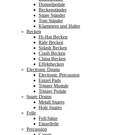
Doppelpedale
Beckenständer
Snare Ständer
Tom Ständer
Klammern und Halter
Becken
Hi-Hat Becken
Ride Becken
Splash Becken
Crash Becken
China Becken
Effektbecken
Electronic Drums
Electronic Percussion
Einzel Pads
Trigger Module
Trigger Pedale
Snare Drums
Metall Snares
Holz Snares
Felle
Fell-Sätze
Einzelfelle
Percussion
Cajons