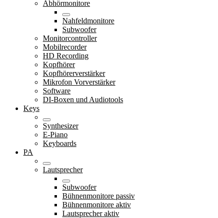
Abhörmonitore
Nahfeldmonitore
Subwoofer
Monitorcontroller
Mobilrecorder
HD Recording
Kopfhörer
Kopfhörerverstärker
Mikrofon Vorverstärker
Software
DI-Boxen und Audiotools
Keys
Synthesizer
E-Piano
Keyboards
PA
Lautsprecher
Subwoofer
Bühnenmonitore passiv
Bühnenmonitore aktiv
Lautsprecher aktiv