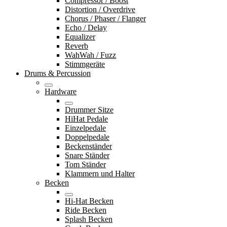
Compressor / Boost
Distortion / Overdrive
Chorus / Phaser / Flanger
Echo / Delay
Equalizer
Reverb
WahWah / Fuzz
Stimmgeräte
Drums & Percussion
Hardware
Drummer Sitze
HiHat Pedale
Einzelpedale
Doppelpedale
Beckenständer
Snare Ständer
Tom Ständer
Klammern und Halter
Becken
Hi-Hat Becken
Ride Becken
Splash Becken