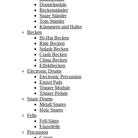
Doppelpedale
Beckenständer
Snare Ständer
Tom Ständer
Klammern und Halter
Becken
Hi-Hat Becken
Ride Becken
Splash Becken
Crash Becken
China Becken
Effektbecken
Electronic Drums
Electronic Percussion
Einzel Pads
Trigger Module
Trigger Pedale
Snare Drums
Metall Snares
Holz Snares
Felle
Fell-Sätze
Einzelfelle
Percussion
Cajons