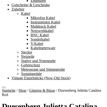
Endstufen
Gutscheine & Geschenke
Zubehör
Kabel
Mikrofon Kabel
Instrumenten Kabel
Multitrack Kabel
Netzwerkkabel
BNC Kabel
Sonderkabel
Y-Kabel
Kabelmeterware
Stecker
Netzteile
Stative und Notenpulte
Gehörschutz
Metronome und Stimmgeräte
Sustainpedale
Vintage Einzelstücke (New-Old Stock)
Startseite
/
Shop
/
Gitarren & Bässe
/
Duesenberg Julietta Catalina
Red
Duesenberg Julietta Catalina