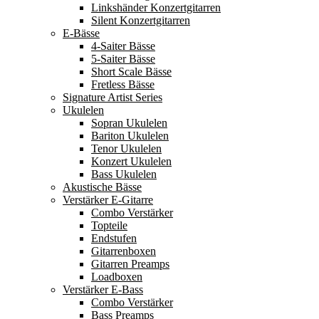
Linkshänder Konzertgitarren
Silent Konzertgitarren
E-Bässe
4-Saiter Bässe
5-Saiter Bässe
Short Scale Bässe
Fretless Bässe
Signature Artist Series
Ukulelen
Sopran Ukulelen
Bariton Ukulelen
Tenor Ukulelen
Konzert Ukulelen
Bass Ukulelen
Akustische Bässe
Verstärker E-Gitarre
Combo Verstärker
Topteile
Endstufen
Gitarrenboxen
Gitarren Preamps
Loadboxen
Verstärker E-Bass
Combo Verstärker
Bass Preamps