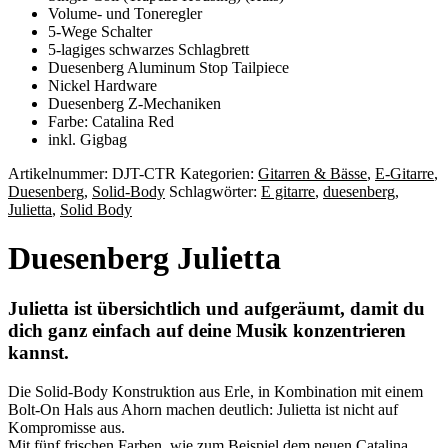
Volume- und Toneregler
5-Wege Schalter
5-lagiges schwarzes Schlagbrett
Duesenberg Aluminum Stop Tailpiece
Nickel Hardware
Duesenberg Z-Mechaniken
Farbe: Catalina Red
inkl. Gigbag
Artikelnummer:
DJT-CTR
Kategorien:
Gitarren & Bässe
,
E-Gitarre
,
Duesenberg
,
Solid-Body
Schlagwörter:
E gitarre
,
duesenberg
,
Julietta
,
Solid Body
Duesenberg Julietta
Julietta ist übersichtlich und aufgeräumt, damit du
dich ganz einfach auf deine Musik konzentrieren
kannst.
Die Solid-Body Konstruktion aus Erle, in Kombination mit einem
Bolt-On Hals aus Ahorn machen deutlich: Julietta ist nicht auf
Kompromisse aus.
Mit fünf frischen Farben, wie zum Beispiel dem neuen Catalina