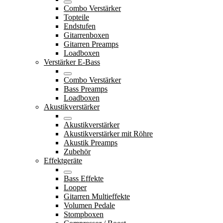
Combo Verstärker
Topteile
Endstufen
Gitarrenboxen
Gitarren Preamps
Loadboxen
Verstärker E-Bass
Combo Verstärker
Bass Preamps
Loadboxen
Akustikverstärker
Akustikverstärker
Akustikverstärker mit Röhre
Akustik Preamps
Zubehör
Effektgeräte
Bass Effekte
Looper
Gitarren Multieffekte
Volumen Pedale
Stompboxen