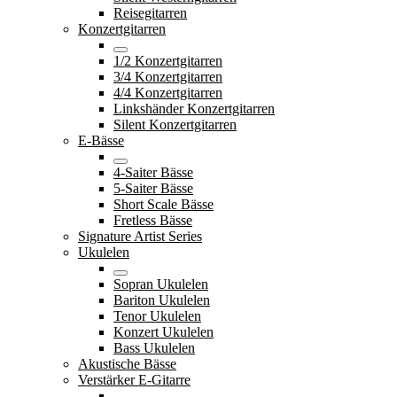
Reisegitarren
Konzertgitarren
1/2 Konzertgitarren
3/4 Konzertgitarren
4/4 Konzertgitarren
Linkshänder Konzertgitarren
Silent Konzertgitarren
E-Bässe
4-Saiter Bässe
5-Saiter Bässe
Short Scale Bässe
Fretless Bässe
Signature Artist Series
Ukulelen
Sopran Ukulelen
Bariton Ukulelen
Tenor Ukulelen
Konzert Ukulelen
Bass Ukulelen
Akustische Bässe
Verstärker E-Gitarre