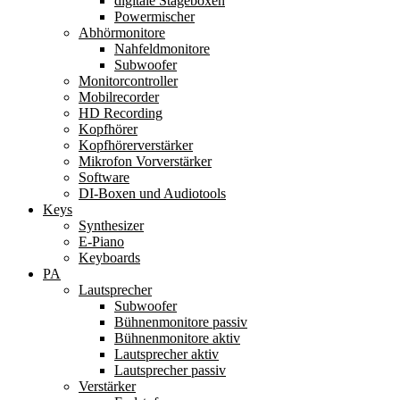
digitale Stageboxen
Powermischer
Abhörmonitore
Nahfeldmonitore
Subwoofer
Monitorcontroller
Mobilrecorder
HD Recording
Kopfhörer
Kopfhörerverstärker
Mikrofon Vorverstärker
Software
DI-Boxen und Audiotools
Keys
Synthesizer
E-Piano
Keyboards
PA
Lautsprecher
Subwoofer
Bühnenmonitore passiv
Bühnenmonitore aktiv
Lautsprecher aktiv
Lautsprecher passiv
Verstärker