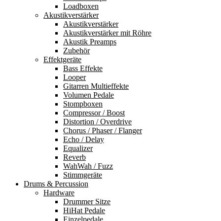
Loadboxen
Akustikverstärker
Akustikverstärker
Akustikverstärker mit Röhre
Akustik Preamps
Zubehör
Effektgeräte
Bass Effekte
Looper
Gitarren Multieffekte
Volumen Pedale
Stompboxen
Compressor / Boost
Distortion / Overdrive
Chorus / Phaser / Flanger
Echo / Delay
Equalizer
Reverb
WahWah / Fuzz
Stimmgeräte
Drums & Percussion
Hardware
Drummer Sitze
HiHat Pedale
Einzelpedale