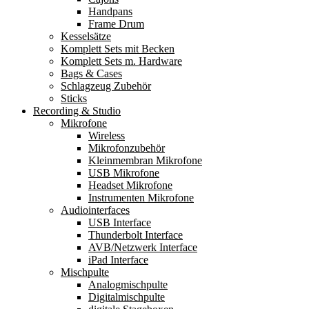
Handpans
Frame Drum
Kesselsätze
Komplett Sets mit Becken
Komplett Sets m. Hardware
Bags & Cases
Schlagzeug Zubehör
Sticks
Recording & Studio
Mikrofone
Wireless
Mikrofonzubehör
Kleinmembran Mikrofone
USB Mikrofone
Headset Mikrofone
Instrumenten Mikrofone
Audiointerfaces
USB Interface
Thunderbolt Interface
AVB/Netzwerk Interface
iPad Interface
Mischpulte
Analogmischpulte
Digitalmischpulte