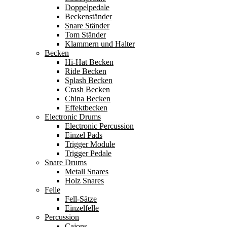
Doppelpedale
Beckenständer
Snare Ständer
Tom Ständer
Klammern und Halter
Becken
Hi-Hat Becken
Ride Becken
Splash Becken
Crash Becken
China Becken
Effektbecken
Electronic Drums
Electronic Percussion
Einzel Pads
Trigger Module
Trigger Pedale
Snare Drums
Metall Snares
Holz Snares
Felle
Fell-Sätze
Einzelfelle
Percussion
Cajons