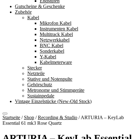
Endstufen
Gutscheine & Geschenke
Zubehör
Kabel
Mikrofon Kabel
Instrumenten Kabel
Multitrack Kabel
Netzwerkkabel
BNC Kabel
Sonderkabel
Y-Kabel
Kabelmeterware
Stecker
Netzteile
Stative und Notenpulte
Gehörschutz
Metronome und Stimmgeräte
Sustainpedale
Vintage Einzelstücke (New-Old Stock)
Startseite
/
Shop
/
Recording & Studio
/
ARTURIA – KeyLab
Essential 61 mk3 Rose Quartz
ARTURIA – KeyLab Essential