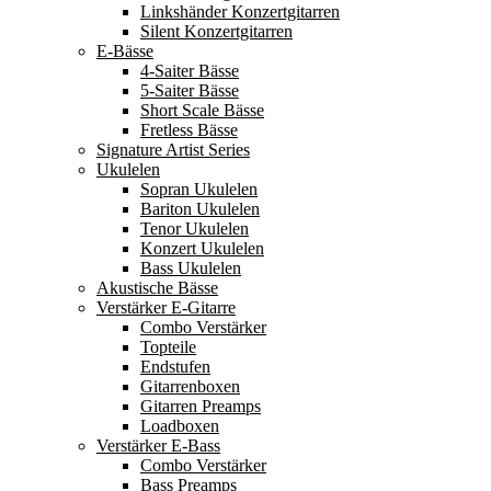
Linkshänder Konzertgitarren
Silent Konzertgitarren
E-Bässe
4-Saiter Bässe
5-Saiter Bässe
Short Scale Bässe
Fretless Bässe
Signature Artist Series
Ukulelen
Sopran Ukulelen
Bariton Ukulelen
Tenor Ukulelen
Konzert Ukulelen
Bass Ukulelen
Akustische Bässe
Verstärker E-Gitarre
Combo Verstärker
Topteile
Endstufen
Gitarrenboxen
Gitarren Preamps
Loadboxen
Verstärker E-Bass
Combo Verstärker
Bass Preamps