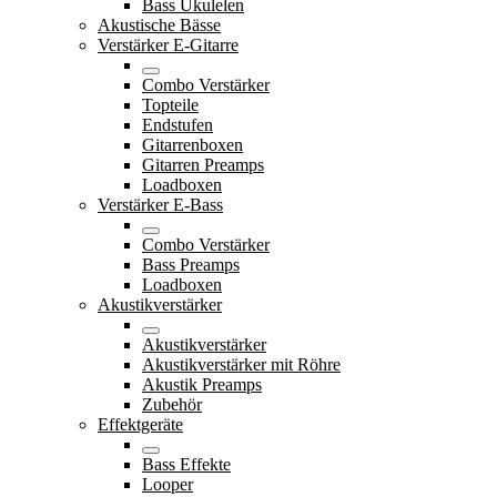
Bass Ukulelen
Akustische Bässe
Verstärker E-Gitarre
Combo Verstärker
Topteile
Endstufen
Gitarrenboxen
Gitarren Preamps
Loadboxen
Verstärker E-Bass
Combo Verstärker
Bass Preamps
Loadboxen
Akustikverstärker
Akustikverstärker
Akustikverstärker mit Röhre
Akustik Preamps
Zubehör
Effektgeräte
Bass Effekte
Looper