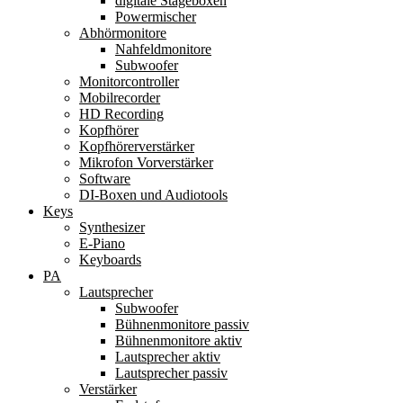
digitale Stageboxen
Powermischer
Abhörmonitore
Nahfeldmonitore
Subwoofer
Monitorcontroller
Mobilrecorder
HD Recording
Kopfhörer
Kopfhörerverstärker
Mikrofon Vorverstärker
Software
DI-Boxen und Audiotools
Keys
Synthesizer
E-Piano
Keyboards
PA
Lautsprecher
Subwoofer
Bühnenmonitore passiv
Bühnenmonitore aktiv
Lautsprecher aktiv
Lautsprecher passiv
Verstärker