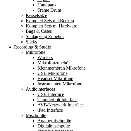
Handpans
Frame Drum
Kesselsätze
Komplett Sets mit Becken
Komplett Sets m. Hardware
Bags & Cases
Schlagzeug Zubehör
Sticks
Recording & Studio
Mikrofone
Wireless
Mikrofonzubehör
Kleinmembran Mikrofone
USB Mikrofone
Headset Mikrofone
Instrumenten Mikrofone
Audiointerfaces
USB Interface
Thunderbolt Interface
AVB/Netzwerk Interface
iPad Interface
Mischpulte
Analogmischpulte
Digitalmischpulte