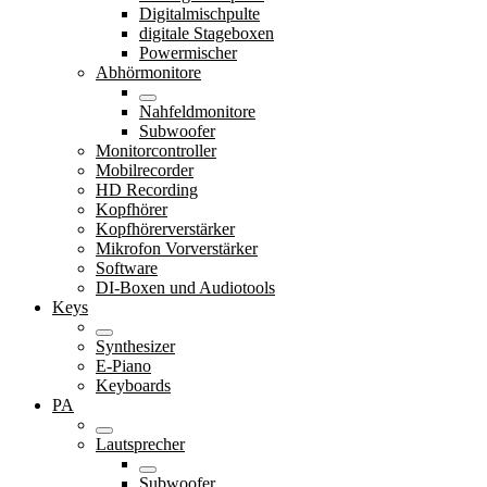
Digitalmischpulte
digitale Stageboxen
Powermischer
Abhörmonitore
Nahfeldmonitore
Subwoofer
Monitorcontroller
Mobilrecorder
HD Recording
Kopfhörer
Kopfhörerverstärker
Mikrofon Vorverstärker
Software
DI-Boxen und Audiotools
Keys
Synthesizer
E-Piano
Keyboards
PA
Lautsprecher
Subwoofer