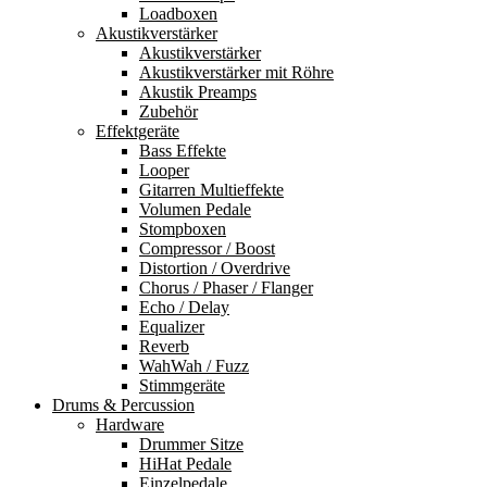
Loadboxen
Akustikverstärker
Akustikverstärker
Akustikverstärker mit Röhre
Akustik Preamps
Zubehör
Effektgeräte
Bass Effekte
Looper
Gitarren Multieffekte
Volumen Pedale
Stompboxen
Compressor / Boost
Distortion / Overdrive
Chorus / Phaser / Flanger
Echo / Delay
Equalizer
Reverb
WahWah / Fuzz
Stimmgeräte
Drums & Percussion
Hardware
Drummer Sitze
HiHat Pedale
Einzelpedale