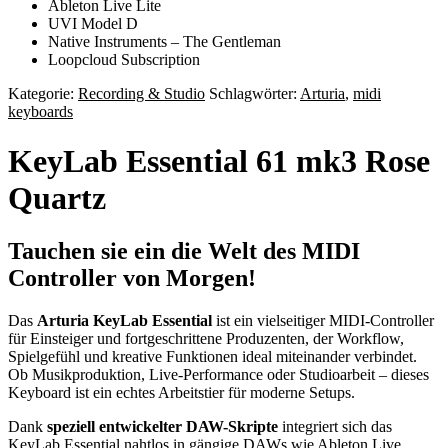
Ableton Live Lite
UVI Model D
Native Instruments – The Gentleman
Loopcloud Subscription
Kategorie:
Recording & Studio
Schlagwörter:
Arturia
,
midi
keyboards
KeyLab Essential 61 mk3
Rose
Quartz
Tauchen sie ein die Welt des MIDI
Controller von Morgen!
Das
Arturia KeyLab Essential
ist ein vielseitiger MIDI-Controller
für Einsteiger und fortgeschrittene Produzenten, der Workflow,
Spielgefühl und kreative Funktionen ideal miteinander verbindet.
Ob Musikproduktion, Live-Performance oder Studioarbeit – dieses
Keyboard ist ein echtes Arbeitstier für moderne Setups.
Dank
speziell entwickelter DAW-Skripte
integriert sich das
KeyLab Essential nahtlos in gängige DAWs wie Ableton Live,