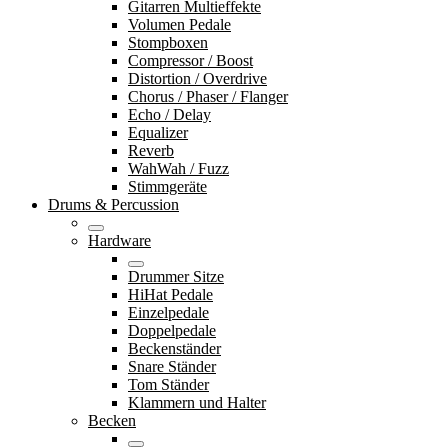
Gitarren Multieffekte
Volumen Pedale
Stompboxen
Compressor / Boost
Distortion / Overdrive
Chorus / Phaser / Flanger
Echo / Delay
Equalizer
Reverb
WahWah / Fuzz
Stimmgeräte
Drums & Percussion
Hardware
Drummer Sitze
HiHat Pedale
Einzelpedale
Doppelpedale
Beckenständer
Snare Ständer
Tom Ständer
Klammern und Halter
Becken