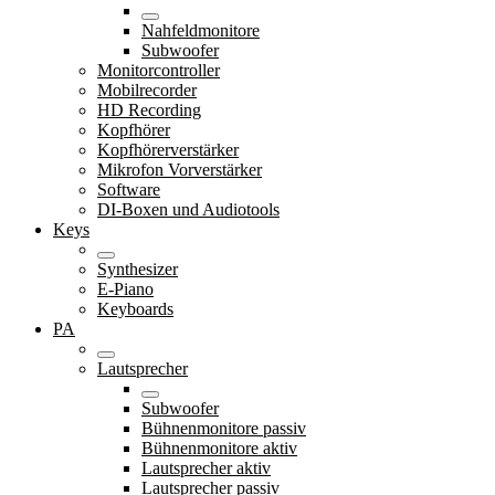
Nahfeldmonitore
Subwoofer
Monitorcontroller
Mobilrecorder
HD Recording
Kopfhörer
Kopfhörerverstärker
Mikrofon Vorverstärker
Software
DI-Boxen und Audiotools
Keys
Synthesizer
E-Piano
Keyboards
PA
Lautsprecher
Subwoofer
Bühnenmonitore passiv
Bühnenmonitore aktiv
Lautsprecher aktiv
Lautsprecher passiv