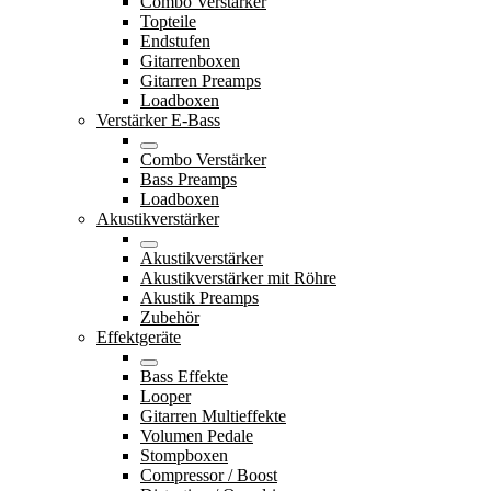
Combo Verstärker
Topteile
Endstufen
Gitarrenboxen
Gitarren Preamps
Loadboxen
Verstärker E-Bass
Combo Verstärker
Bass Preamps
Loadboxen
Akustikverstärker
Akustikverstärker
Akustikverstärker mit Röhre
Akustik Preamps
Zubehör
Effektgeräte
Bass Effekte
Looper
Gitarren Multieffekte
Volumen Pedale
Stompboxen
Compressor / Boost