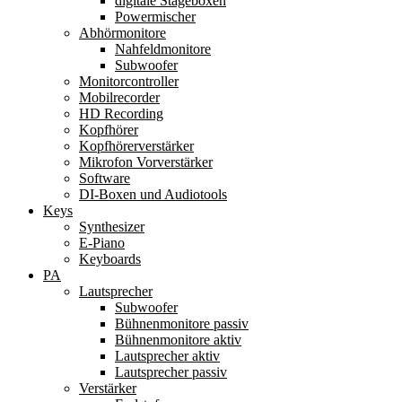
digitale Stageboxen
Powermischer
Abhörmonitore
Nahfeldmonitore
Subwoofer
Monitorcontroller
Mobilrecorder
HD Recording
Kopfhörer
Kopfhörerverstärker
Mikrofon Vorverstärker
Software
DI-Boxen und Audiotools
Keys
Synthesizer
E-Piano
Keyboards
PA
Lautsprecher
Subwoofer
Bühnenmonitore passiv
Bühnenmonitore aktiv
Lautsprecher aktiv
Lautsprecher passiv
Verstärker