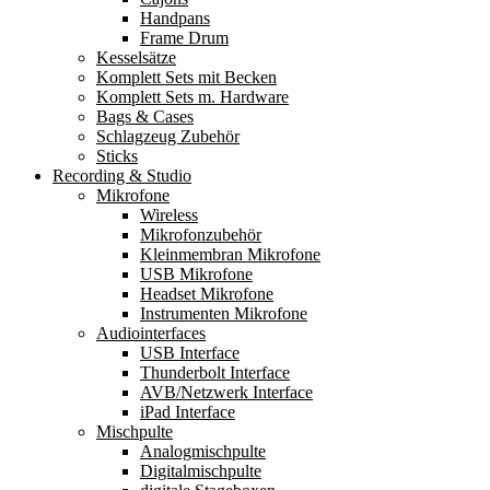
Handpans
Frame Drum
Kesselsätze
Komplett Sets mit Becken
Komplett Sets m. Hardware
Bags & Cases
Schlagzeug Zubehör
Sticks
Recording & Studio
Mikrofone
Wireless
Mikrofonzubehör
Kleinmembran Mikrofone
USB Mikrofone
Headset Mikrofone
Instrumenten Mikrofone
Audiointerfaces
USB Interface
Thunderbolt Interface
AVB/Netzwerk Interface
iPad Interface
Mischpulte
Analogmischpulte
Digitalmischpulte