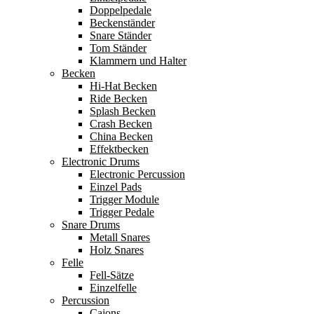
Doppelpedale
Beckenständer
Snare Ständer
Tom Ständer
Klammern und Halter
Becken
Hi-Hat Becken
Ride Becken
Splash Becken
Crash Becken
China Becken
Effektbecken
Electronic Drums
Electronic Percussion
Einzel Pads
Trigger Module
Trigger Pedale
Snare Drums
Metall Snares
Holz Snares
Felle
Fell-Sätze
Einzelfelle
Percussion
Cajons