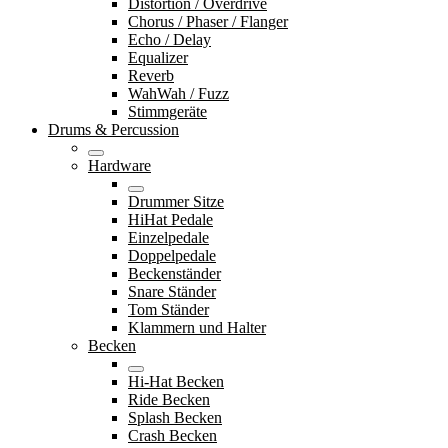
Distortion / Overdrive
Chorus / Phaser / Flanger
Echo / Delay
Equalizer
Reverb
WahWah / Fuzz
Stimmgeräte
Drums & Percussion
Hardware
Drummer Sitze
HiHat Pedale
Einzelpedale
Doppelpedale
Beckenständer
Snare Ständer
Tom Ständer
Klammern und Halter
Becken
Hi-Hat Becken
Ride Becken
Splash Becken
Crash Becken