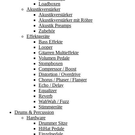
Loadboxen
Akustikverstärker
Akustikverstärker
Akustikverstärker mit Röhre
Akustik Preamps
Zubehör
Effektgeräte
Bass Effekte
Looper
Gitarren Multieffekte
Volumen Pedale
Stompboxen
Compressor / Boost
Distortion / Overdrive
Chorus / Phaser / Flanger
Echo / Delay
Equalizer
Reverb
WahWah / Fuzz
Stimmgeräte
Drums & Percussion
Hardware
Drummer Sitze
HiHat Pedale
Einzelpedale