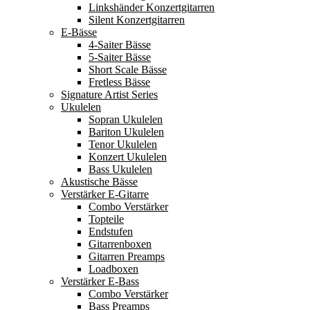
Linkshänder Konzertgitarren
Silent Konzertgitarren
E-Bässe
4-Saiter Bässe
5-Saiter Bässe
Short Scale Bässe
Fretless Bässe
Signature Artist Series
Ukulelen
Sopran Ukulelen
Bariton Ukulelen
Tenor Ukulelen
Konzert Ukulelen
Bass Ukulelen
Akustische Bässe
Verstärker E-Gitarre
Combo Verstärker
Topteile
Endstufen
Gitarrenboxen
Gitarren Preamps
Loadboxen
Verstärker E-Bass
Combo Verstärker
Bass Preamps