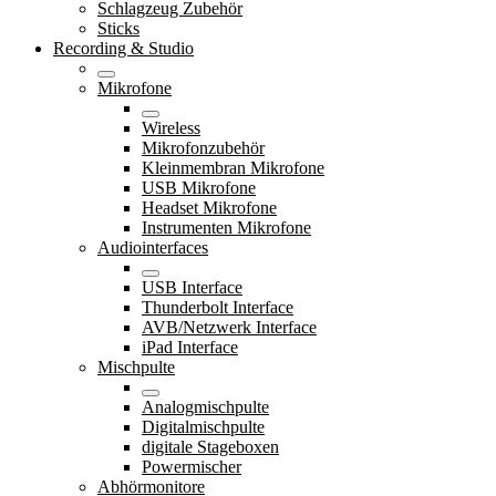
Schlagzeug Zubehör
Sticks
Recording & Studio
Mikrofone
Wireless
Mikrofonzubehör
Kleinmembran Mikrofone
USB Mikrofone
Headset Mikrofone
Instrumenten Mikrofone
Audiointerfaces
USB Interface
Thunderbolt Interface
AVB/Netzwerk Interface
iPad Interface
Mischpulte
Analogmischpulte
Digitalmischpulte
digitale Stageboxen
Powermischer
Abhörmonitore