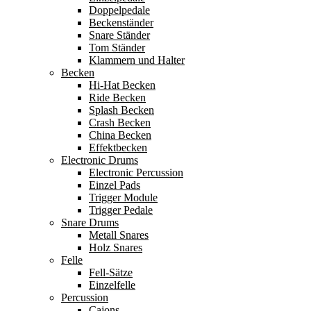
Doppelpedale
Beckenständer
Snare Ständer
Tom Ständer
Klammern und Halter
Becken
Hi-Hat Becken
Ride Becken
Splash Becken
Crash Becken
China Becken
Effektbecken
Electronic Drums
Electronic Percussion
Einzel Pads
Trigger Module
Trigger Pedale
Snare Drums
Metall Snares
Holz Snares
Felle
Fell-Sätze
Einzelfelle
Percussion
Cajons