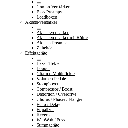
Combo Verstärker
Bass Preamps
Loadboxen
Akustikverstärker
Akustikverstärker
Akustikverstärker mit Röhre
Akustik Preamps
Zubehör
Effektgeräte
Bass Effekte
Looper
Gitarren Multieffekte
Volumen Pedale
Stompboxen
Compressor / Boost
Distortion / Overdrive
Chorus / Phaser / Flanger
Echo / Delay
Equalizer
Reverb
WahWah / Fuzz
Stimmgeräte