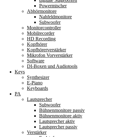
digitale Stageboxen
Powermischer
Abhörmonitore
Nahfeldmonitore
Subwoofer
Monitorcontroller
Mobilrecorder
HD Recording
Kopfhörer
Kopfhörerverstärker
Mikrofon Vorverstärker
Software
DI-Boxen und Audiotools
Keys
Synthesizer
E-Piano
Keyboards
PA
Lautsprecher
Subwoofer
Bühnenmonitore passiv
Bühnenmonitore aktiv
Lautsprecher aktiv
Lautsprecher passiv
Verstärker