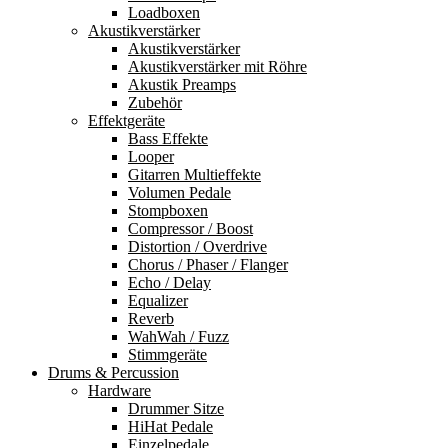
Loadboxen
Akustikverstärker
Akustikverstärker
Akustikverstärker mit Röhre
Akustik Preamps
Zubehör
Effektgeräte
Bass Effekte
Looper
Gitarren Multieffekte
Volumen Pedale
Stompboxen
Compressor / Boost
Distortion / Overdrive
Chorus / Phaser / Flanger
Echo / Delay
Equalizer
Reverb
WahWah / Fuzz
Stimmgeräte
Drums & Percussion
Hardware
Drummer Sitze
HiHat Pedale
Einzelpedale