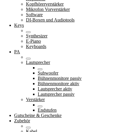
Kopfhörerverstärker
Mikrofon Vorverstärker
Software
DI-Boxen und Audiotools
Keys
Synthesizer
E-Piano
Keyboards
PA
Lautsprecher
Subwoofer
Bühnenmonitore passiv
Bühnenmonitore aktiv
Lautsprecher aktiv
Lautsprecher passiv
Verstärker
Endstufen
Gutscheine & Geschenke
Zubehör
Kabel