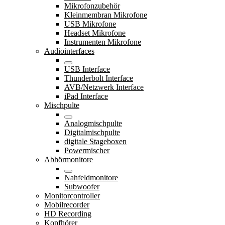
Mikrofonzubehör
Kleinmembran Mikrofone
USB Mikrofone
Headset Mikrofone
Instrumenten Mikrofone
Audiointerfaces
USB Interface
Thunderbolt Interface
AVB/Netzwerk Interface
iPad Interface
Mischpulte
Analogmischpulte
Digitalmischpulte
digitale Stageboxen
Powermischer
Abhörmonitore
Nahfeldmonitore
Subwoofer
Monitorcontroller
Mobilrecorder
HD Recording
Kopfhörer