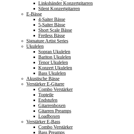
Linkshänder Konzertgitarren
Silent Konzertgitarren
E-Bässe
4-Saiter Bässe
5-Saiter Bässe
Short Scale Bässe
Fretless Bässe
Signature Artist Series
Ukulelen
Sopran Ukulelen
Bariton Ukulelen
Tenor Ukulelen
Konzert Ukulelen
Bass Ukulelen
Akustische Bässe
Verstärker E-Gitarre
Combo Verstärker
Topteile
Endstufen
Gitarrenboxen
Gitarren Preamps
Loadboxen
Verstärker E-Bass
Combo Verstärker
Bass Preamps