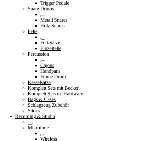
Trigger Pedale
Snare Drums
Metall Snares
Holz Snares
Felle
Fell-Sätze
Einzelfelle
Percussion
Cajons
Handpans
Frame Drum
Kesselsätze
Komplett Sets mit Becken
Komplett Sets m. Hardware
Bags & Cases
Schlagzeug Zubehör
Sticks
Recording & Studio
Mikrofone
Wireless