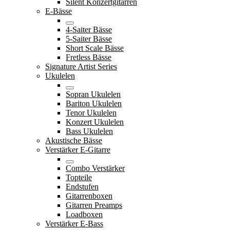
Silent Konzertgitarren
E-Bässe
4-Saiter Bässe
5-Saiter Bässe
Short Scale Bässe
Fretless Bässe
Signature Artist Series
Ukulelen
Sopran Ukulelen
Bariton Ukulelen
Tenor Ukulelen
Konzert Ukulelen
Bass Ukulelen
Akustische Bässe
Verstärker E-Gitarre
Combo Verstärker
Topteile
Endstufen
Gitarrenboxen
Gitarren Preamps
Loadboxen
Verstärker E-Bass