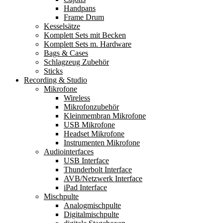
Handpans
Frame Drum
Kesselsätze
Komplett Sets mit Becken
Komplett Sets m. Hardware
Bags & Cases
Schlagzeug Zubehör
Sticks
Recording & Studio
Mikrofone
Wireless
Mikrofonzubehör
Kleinmembran Mikrofone
USB Mikrofone
Headset Mikrofone
Instrumenten Mikrofone
Audiointerfaces
USB Interface
Thunderbolt Interface
AVB/Netzwerk Interface
iPad Interface
Mischpulte
Analogmischpulte
Digitalmischpulte