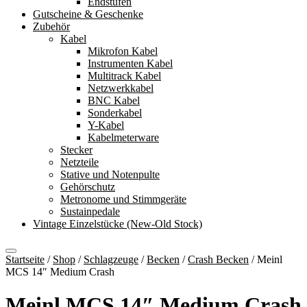
Endstufen
Gutscheine & Geschenke
Zubehör
Kabel
Mikrofon Kabel
Instrumenten Kabel
Multitrack Kabel
Netzwerkkabel
BNC Kabel
Sonderkabel
Y-Kabel
Kabelmeterware
Stecker
Netzteile
Stative und Notenpulte
Gehörschutz
Metronome und Stimmgeräte
Sustainpedale
Vintage Einzelstücke (New-Old Stock)
Startseite
/
Shop
/
Schlagzeuge
/
Becken
/
Crash Becken
/
Meinl
MCS 14″ Medium Crash
Meinl MCS 14″ Medium Crash