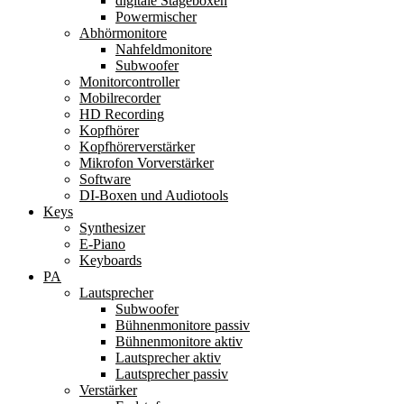
digitale Stageboxen
Powermischer
Abhörmonitore
Nahfeldmonitore
Subwoofer
Monitorcontroller
Mobilrecorder
HD Recording
Kopfhörer
Kopfhörerverstärker
Mikrofon Vorverstärker
Software
DI-Boxen und Audiotools
Keys
Synthesizer
E-Piano
Keyboards
PA
Lautsprecher
Subwoofer
Bühnenmonitore passiv
Bühnenmonitore aktiv
Lautsprecher aktiv
Lautsprecher passiv
Verstärker