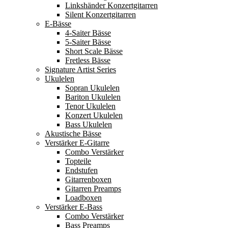
Linkshänder Konzertgitarren
Silent Konzertgitarren
E-Bässe
4-Saiter Bässe
5-Saiter Bässe
Short Scale Bässe
Fretless Bässe
Signature Artist Series
Ukulelen
Sopran Ukulelen
Bariton Ukulelen
Tenor Ukulelen
Konzert Ukulelen
Bass Ukulelen
Akustische Bässe
Verstärker E-Gitarre
Combo Verstärker
Topteile
Endstufen
Gitarrenboxen
Gitarren Preamps
Loadboxen
Verstärker E-Bass
Combo Verstärker
Bass Preamps