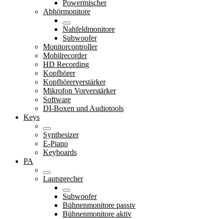
Powermischer
Abhörmonitore
Nahfeldmonitore
Subwoofer
Monitorcontroller
Mobilrecorder
HD Recording
Kopfhörer
Kopfhörerverstärker
Mikrofon Vorverstärker
Software
DI-Boxen und Audiotools
Keys
Synthesizer
E-Piano
Keyboards
PA
Lautsprecher
Subwoofer
Bühnenmonitore passiv
Bühnenmonitore aktiv