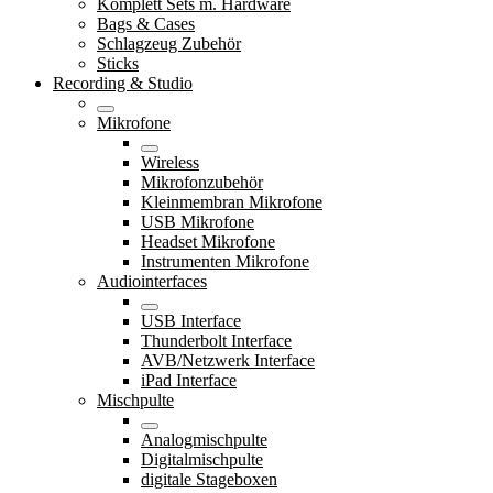
Komplett Sets m. Hardware
Bags & Cases
Schlagzeug Zubehör
Sticks
Recording & Studio
Mikrofone
Wireless
Mikrofonzubehör
Kleinmembran Mikrofone
USB Mikrofone
Headset Mikrofone
Instrumenten Mikrofone
Audiointerfaces
USB Interface
Thunderbolt Interface
AVB/Netzwerk Interface
iPad Interface
Mischpulte
Analogmischpulte
Digitalmischpulte
digitale Stageboxen