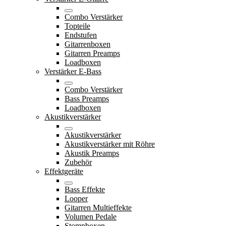
Combo Verstärker
Topteile
Endstufen
Gitarrenboxen
Gitarren Preamps
Loadboxen
Verstärker E-Bass
Combo Verstärker
Bass Preamps
Loadboxen
Akustikverstärker
Akustikverstärker
Akustikverstärker mit Röhre
Akustik Preamps
Zubehör
Effektgeräte
Bass Effekte
Looper
Gitarren Multieffekte
Volumen Pedale
Stompboxen