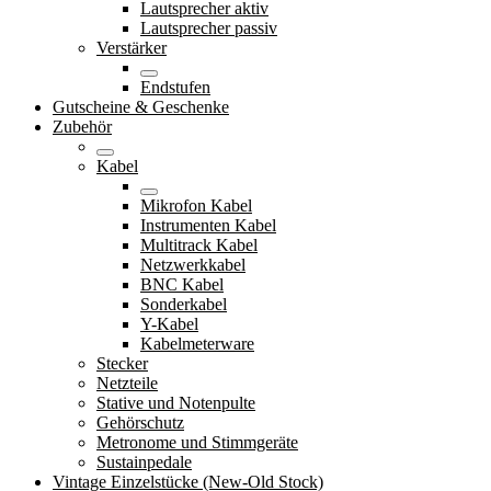
Lautsprecher aktiv
Lautsprecher passiv
Verstärker
Endstufen
Gutscheine & Geschenke
Zubehör
Kabel
Mikrofon Kabel
Instrumenten Kabel
Multitrack Kabel
Netzwerkkabel
BNC Kabel
Sonderkabel
Y-Kabel
Kabelmeterware
Stecker
Netzteile
Stative und Notenpulte
Gehörschutz
Metronome und Stimmgeräte
Sustainpedale
Vintage Einzelstücke (New-Old Stock)