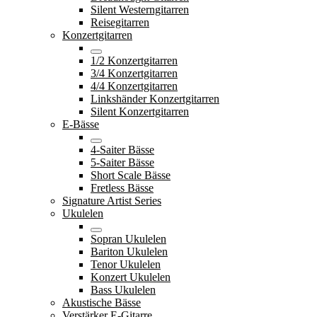
Silent Westerngitarren
Reisegitarren
Konzertgitarren
1/2 Konzertgitarren
3/4 Konzertgitarren
4/4 Konzertgitarren
Linkshänder Konzertgitarren
Silent Konzertgitarren
E-Bässe
4-Saiter Bässe
5-Saiter Bässe
Short Scale Bässe
Fretless Bässe
Signature Artist Series
Ukulelen
Sopran Ukulelen
Bariton Ukulelen
Tenor Ukulelen
Konzert Ukulelen
Bass Ukulelen
Akustische Bässe
Verstärker E-Gitarre