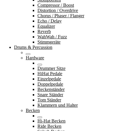
Compressor / Boost
Distortion / Overdrive
Chorus / Phaser / Flanger
Echo / Delay
Equalizer
Reverb
WahWah / Fuzz
Stimmgeräte
Drums & Percussion
Hardware
Drummer Sitze
HiHat Pedale
Einzelpedale
Doppelpedale
Beckenständer
Snare Ständer
Tom Ständer
Klammern und Halter
Becken
Hi-Hat Becken
Ride Becken