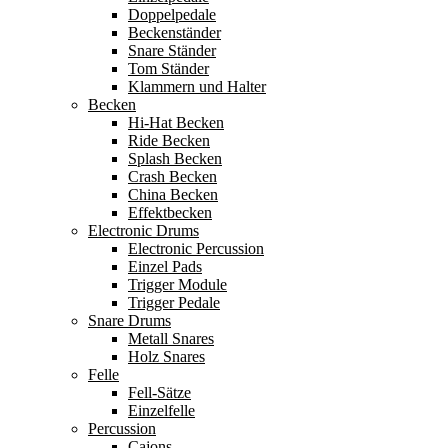
Doppelpedale
Beckenständer
Snare Ständer
Tom Ständer
Klammern und Halter
Becken
Hi-Hat Becken
Ride Becken
Splash Becken
Crash Becken
China Becken
Effektbecken
Electronic Drums
Electronic Percussion
Einzel Pads
Trigger Module
Trigger Pedale
Snare Drums
Metall Snares
Holz Snares
Felle
Fell-Sätze
Einzelfelle
Percussion
Cajons