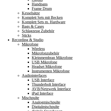
Handpans
Frame Drum
Kesselsätze
Komplett Sets mit Becken
Komplett Sets m. Hardware
Bags & Cases
Schlagzeug Zubehör
Sticks
Recording & Studio
Mikrofone
Wireless
Mikrofonzubehör
Kleinmembran Mikrofone
USB Mikrofone
Headset Mikrofone
Instrumenten Mikrofone
Audiointerfaces
USB Interface
Thunderbolt Interface
AVB/Netzwerk Interface
iPad Interface
Mischpulte
Analogmischpulte
Digitalmischpulte