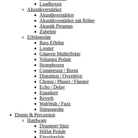
Loadboxen
Akustikverstärker
Akustikverstärker
Akustikverstärker mit Röhre
Akustik Preamps
Zubehör
Effektgeräte
Bass Effekte
Looper
Gitarren Multieffekte
Volumen Pedale
Stompboxen
Compressor / Boost
Distortion / Overdrive
Chorus / Phaser / Flanger
Echo / Delay
Equalizer
Reverb
WahWah / Fuzz
Stimmgeräte
Drums & Percussion
Hardware
Drummer Sitze
HiHat Pedale
Einzelpedale