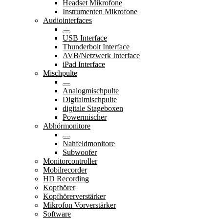
Headset Mikrofone
Instrumenten Mikrofone
Audiointerfaces
USB Interface
Thunderbolt Interface
AVB/Netzwerk Interface
iPad Interface
Mischpulte
Analogmischpulte
Digitalmischpulte
digitale Stageboxen
Powermischer
Abhörmonitore
Nahfeldmonitore
Subwoofer
Monitorcontroller
Mobilrecorder
HD Recording
Kopfhörer
Kopfhörerverstärker
Mikrofon Vorverstärker
Software