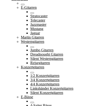
E-Gitarren
Stratocaster
Telecaster
Jazzmaster
Mustang
Jaguar
Martin Gitarren
Westerngitarren
Jumbo Gitarren
Dreadnought Gitarren
Silent Westerngitarren
Reisegitarren
Konzertgitarren
1/2 Konzertgitarren
3/4 Konzertgitarren
4/4 Konzertgitarren
Linkshänder Konzertgitarren
Silent Konzertgitarren
E-Bässe
4-Saiter Bässe