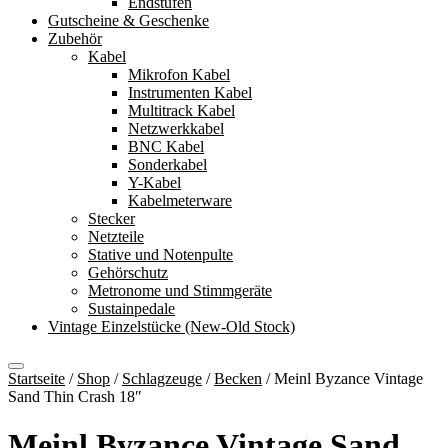
Endstufen
Gutscheine & Geschenke
Zubehör
Kabel
Mikrofon Kabel
Instrumenten Kabel
Multitrack Kabel
Netzwerkkabel
BNC Kabel
Sonderkabel
Y-Kabel
Kabelmeterware
Stecker
Netzteile
Stative und Notenpulte
Gehörschutz
Metronome und Stimmgeräte
Sustainpedale
Vintage Einzelstücke (New-Old Stock)
Startseite
/
Shop
/
Schlagzeuge
/
Becken
/
Meinl Byzance Vintage
Sand Thin Crash 18″
Meinl Byzance Vintage Sand