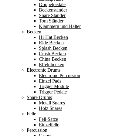
Doppelpedale
Beckenständer
Snare Ständer
Tom Ständer
Klammern und Halter
Becken
Hi-Hat Becken
Ride Becken
Splash Becken
Crash Becken
China Becken
Effektbecken
Electronic Drums
Electronic Percussion
Einzel Pads
Trigger Module
Trigger Pedale
Snare Drums
Metall Snares
Holz Snares
Felle
Fell-Sätze
Einzelfelle
Percussion
Cajons