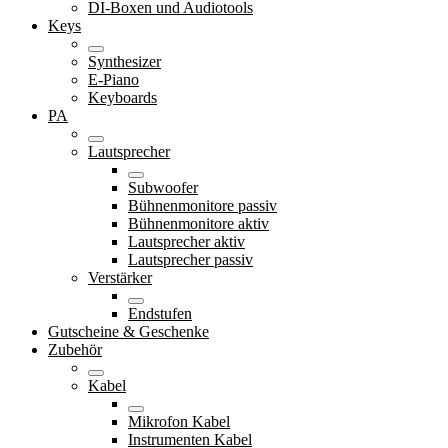
DI-Boxen und Audiotools
Keys
Synthesizer
E-Piano
Keyboards
PA
Lautsprecher
Subwoofer
Bühnenmonitore passiv
Bühnenmonitore aktiv
Lautsprecher aktiv
Lautsprecher passiv
Verstärker
Endstufen
Gutscheine & Geschenke
Zubehör
Kabel
Mikrofon Kabel
Instrumenten Kabel