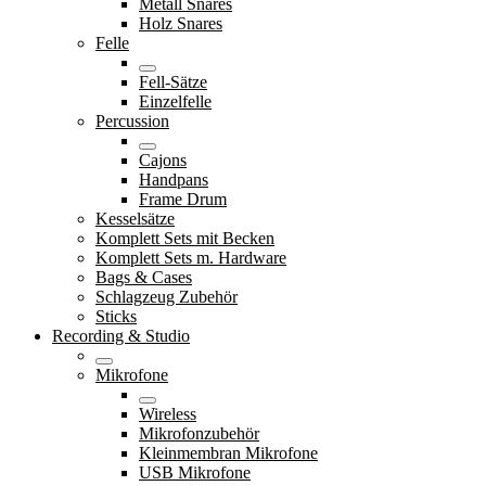
Metall Snares
Holz Snares
Felle
Fell-Sätze
Einzelfelle
Percussion
Cajons
Handpans
Frame Drum
Kesselsätze
Komplett Sets mit Becken
Komplett Sets m. Hardware
Bags & Cases
Schlagzeug Zubehör
Sticks
Recording & Studio
Mikrofone
Wireless
Mikrofonzubehör
Kleinmembran Mikrofone
USB Mikrofone