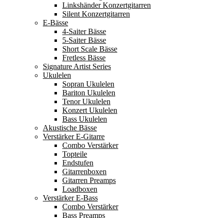
Linkshänder Konzertgitarren
Silent Konzertgitarren
E-Bässe
4-Saiter Bässe
5-Saiter Bässe
Short Scale Bässe
Fretless Bässe
Signature Artist Series
Ukulelen
Sopran Ukulelen
Bariton Ukulelen
Tenor Ukulelen
Konzert Ukulelen
Bass Ukulelen
Akustische Bässe
Verstärker E-Gitarre
Combo Verstärker
Topteile
Endstufen
Gitarrenboxen
Gitarren Preamps
Loadboxen
Verstärker E-Bass
Combo Verstärker
Bass Preamps