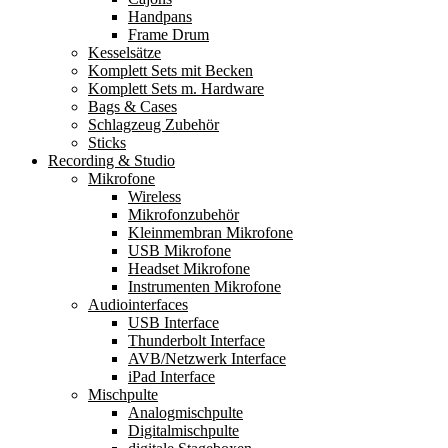
Handpans
Frame Drum
Kesselsätze
Komplett Sets mit Becken
Komplett Sets m. Hardware
Bags & Cases
Schlagzeug Zubehör
Sticks
Recording & Studio
Mikrofone
Wireless
Mikrofonzubehör
Kleinmembran Mikrofone
USB Mikrofone
Headset Mikrofone
Instrumenten Mikrofone
Audiointerfaces
USB Interface
Thunderbolt Interface
AVB/Netzwerk Interface
iPad Interface
Mischpulte
Analogmischpulte
Digitalmischpulte