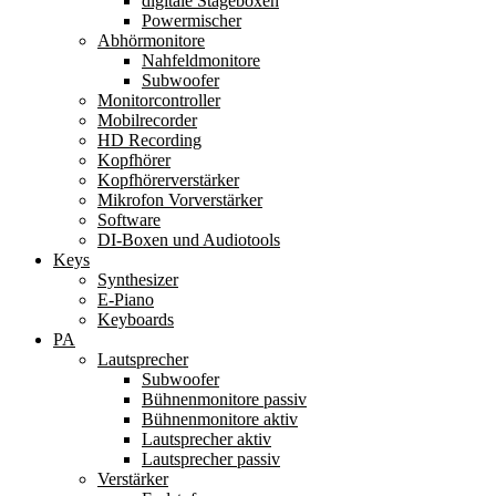
digitale Stageboxen
Powermischer
Abhörmonitore
Nahfeldmonitore
Subwoofer
Monitorcontroller
Mobilrecorder
HD Recording
Kopfhörer
Kopfhörerverstärker
Mikrofon Vorverstärker
Software
DI-Boxen und Audiotools
Keys
Synthesizer
E-Piano
Keyboards
PA
Lautsprecher
Subwoofer
Bühnenmonitore passiv
Bühnenmonitore aktiv
Lautsprecher aktiv
Lautsprecher passiv
Verstärker