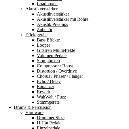
Loadboxen
Akustikverstärker
Akustikverstärker
Akustikverstärker mit Röhre
Akustik Preamps
Zubehör
Effektgeräte
Bass Effekte
Looper
Gitarren Multieffekte
Volumen Pedale
Stompboxen
Compressor / Boost
Distortion / Overdrive
Chorus / Phaser / Flanger
Echo / Delay
Equalizer
Reverb
WahWah / Fuzz
Stimmgeräte
Drums & Percussion
Hardware
Drummer Sitze
HiHat Pedale
Einzelpedale