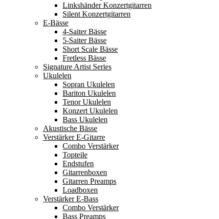
Linkshänder Konzertgitarren
Silent Konzertgitarren
E-Bässe
4-Saiter Bässe
5-Saiter Bässe
Short Scale Bässe
Fretless Bässe
Signature Artist Series
Ukulelen
Sopran Ukulelen
Bariton Ukulelen
Tenor Ukulelen
Konzert Ukulelen
Bass Ukulelen
Akustische Bässe
Verstärker E-Gitarre
Combo Verstärker
Topteile
Endstufen
Gitarrenboxen
Gitarren Preamps
Loadboxen
Verstärker E-Bass
Combo Verstärker
Bass Preamps