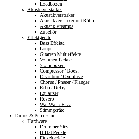
Loadboxen
Akustikverstärker
Akustikverstärker
Akustikverstärker mit Röhre
Akustik Preamps
Zubehör
Effektgeräte
Bass Effekte
Looper
Gitarren Multieffekte
Volumen Pedale
Stompboxen
Compressor / Boost
Distortion / Overdrive
Chorus / Phaser / Flanger
Echo / Delay
Equalizer
Reverb
WahWah / Fuzz
Stimmgeräte
Drums & Percussion
Hardware
Drummer Sitze
HiHat Pedale
Einzelpedale