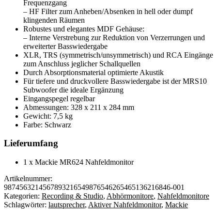
Frequenzgang
– HF Filter zum Anheben/Absenken in hell oder dumpf
klingenden Räumen
Robustes und elegantes MDF Gehäuse:
– Interne Verstrebung zur Reduktion von Verzerrungen und
erweiterter Basswiedergabe
XLR, TRS (symmetrisch/unsymmetrisch) und RCA Eingänge
zum Anschluss jeglicher Schallquellen
Durch Absorptionsmaterial optimierte Akustik
Für tiefere und druckvollere Basswiedergabe ist der MRS10
Subwoofer die ideale Ergänzung
Eingangspegel regelbar
Abmessungen: 328 x 211 x 284 mm
Gewicht: 7,5 kg
Farbe: Schwarz
Lieferumfang
1 x Mackie MR624 Nahfeldmonitor
Artikelnummer:
9874563214567893216549876546265465136216846-001
Kategorien:
Recording & Studio
,
Abhörmonitore
,
Nahfeldmonitore
Schlagwörter:
lautsprecher
,
Aktiver Nahfeldmonitor
,
Mackie