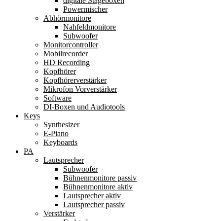
digitale Stageboxen
Powermischer
Abhörmonitore
Nahfeldmonitore
Subwoofer
Monitorcontroller
Mobilrecorder
HD Recording
Kopfhörer
Kopfhörerverstärker
Mikrofon Vorverstärker
Software
DI-Boxen und Audiotools
Keys
Synthesizer
E-Piano
Keyboards
PA
Lautsprecher
Subwoofer
Bühnenmonitore passiv
Bühnenmonitore aktiv
Lautsprecher aktiv
Lautsprecher passiv
Verstärker