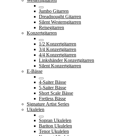
Westerngitarren
Jumbo Gitarren
Dreadnought Gitarren
Silent Westerngitarren
Reisegitarren
Konzertgitarren
1/2 Konzertgitarren
3/4 Konzertgitarren
4/4 Konzertgitarren
Linkshänder Konzertgitarren
Silent Konzertgitarren
E-Bässe
4-Saiter Bässe
5-Saiter Bässe
Short Scale Bässe
Fretless Bässe
Signature Artist Series
Ukulelen
Sopran Ukulelen
Bariton Ukulelen
Tenor Ukulelen