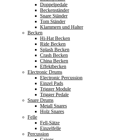
Doppelpedale
Beckenständer
Snare Ständer
Tom Ständer
Klammern und Halter
Becken
Hi-Hat Becken
Ride Becken
Splash Becken
Crash Becken
China Becken
Effektbecken
Electronic Drums
Electronic Percussion
Einzel Pads
Trigger Module
Trigger Pedale
Snare Drums
Metall Snares
Holz Snares
Felle
Fell-Sätze
Einzelfelle
Percussion
Cajons