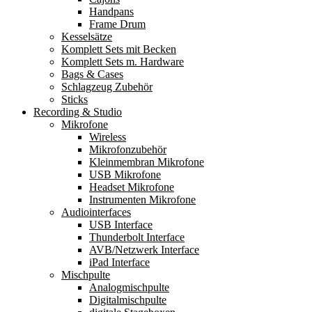
Handpans
Frame Drum
Kesselsätze
Komplett Sets mit Becken
Komplett Sets m. Hardware
Bags & Cases
Schlagzeug Zubehör
Sticks
Recording & Studio
Mikrofone
Wireless
Mikrofonzubehör
Kleinmembran Mikrofone
USB Mikrofone
Headset Mikrofone
Instrumenten Mikrofone
Audiointerfaces
USB Interface
Thunderbolt Interface
AVB/Netzwerk Interface
iPad Interface
Mischpulte
Analogmischpulte
Digitalmischpulte