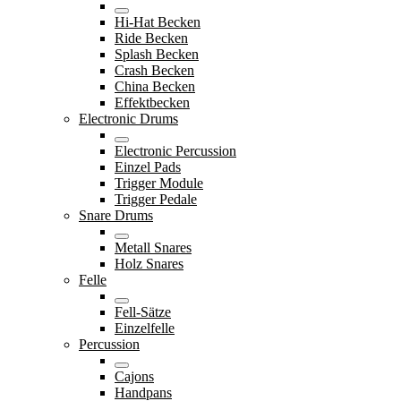
Hi-Hat Becken
Ride Becken
Splash Becken
Crash Becken
China Becken
Effektbecken
Electronic Drums
Electronic Percussion
Einzel Pads
Trigger Module
Trigger Pedale
Snare Drums
Metall Snares
Holz Snares
Felle
Fell-Sätze
Einzelfelle
Percussion
Cajons
Handpans