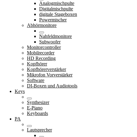
Analogmischpulte
Digitalmischpulte
digitale Stageboxen
Powermischer
Abhörmonitore
Nahfeldmonitore
Subwoofer
Monitorcontroller
Mobilrecorder
HD Recording
Kopfhörer
Kopfhörerverstärker
Mikrofon Vorverstärker
Software
DI-Boxen und Audiotools
Keys
Synthesizer
E-Piano
Keyboards
PA
Lautsprecher