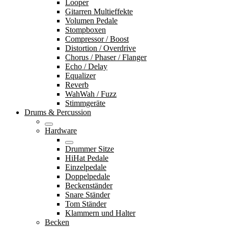
Looper
Gitarren Multieffekte
Volumen Pedale
Stompboxen
Compressor / Boost
Distortion / Overdrive
Chorus / Phaser / Flanger
Echo / Delay
Equalizer
Reverb
WahWah / Fuzz
Stimmgeräte
Drums & Percussion
Hardware
Drummer Sitze
HiHat Pedale
Einzelpedale
Doppelpedale
Beckenständer
Snare Ständer
Tom Ständer
Klammern und Halter
Becken