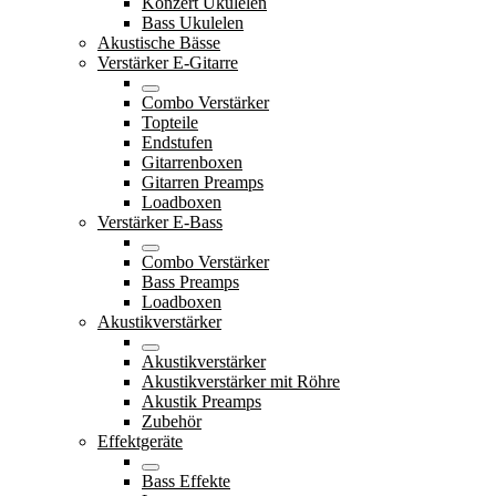
Konzert Ukulelen
Bass Ukulelen
Akustische Bässe
Verstärker E-Gitarre
Combo Verstärker
Topteile
Endstufen
Gitarrenboxen
Gitarren Preamps
Loadboxen
Verstärker E-Bass
Combo Verstärker
Bass Preamps
Loadboxen
Akustikverstärker
Akustikverstärker
Akustikverstärker mit Röhre
Akustik Preamps
Zubehör
Effektgeräte
Bass Effekte