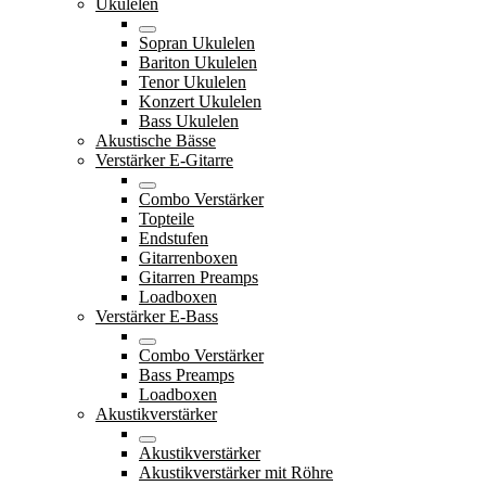
Ukulelen
Sopran Ukulelen
Bariton Ukulelen
Tenor Ukulelen
Konzert Ukulelen
Bass Ukulelen
Akustische Bässe
Verstärker E-Gitarre
Combo Verstärker
Topteile
Endstufen
Gitarrenboxen
Gitarren Preamps
Loadboxen
Verstärker E-Bass
Combo Verstärker
Bass Preamps
Loadboxen
Akustikverstärker
Akustikverstärker
Akustikverstärker mit Röhre