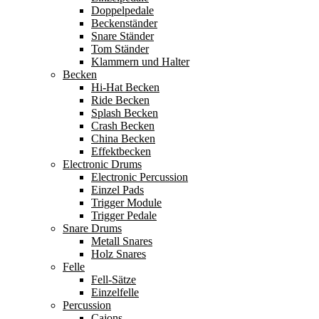
Doppelpedale
Beckenständer
Snare Ständer
Tom Ständer
Klammern und Halter
Becken
Hi-Hat Becken
Ride Becken
Splash Becken
Crash Becken
China Becken
Effektbecken
Electronic Drums
Electronic Percussion
Einzel Pads
Trigger Module
Trigger Pedale
Snare Drums
Metall Snares
Holz Snares
Felle
Fell-Sätze
Einzelfelle
Percussion
Cajons