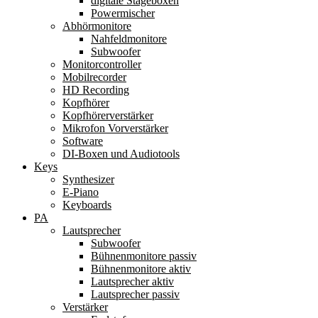
digitale Stageboxen
Powermischer
Abhörmonitore
Nahfeldmonitore
Subwoofer
Monitorcontroller
Mobilrecorder
HD Recording
Kopfhörer
Kopfhörerverstärker
Mikrofon Vorverstärker
Software
DI-Boxen und Audiotools
Keys
Synthesizer
E-Piano
Keyboards
PA
Lautsprecher
Subwoofer
Bühnenmonitore passiv
Bühnenmonitore aktiv
Lautsprecher aktiv
Lautsprecher passiv
Verstärker