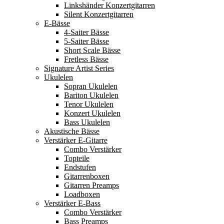
Linkshänder Konzertgitarren
Silent Konzertgitarren
E-Bässe
4-Saiter Bässe
5-Saiter Bässe
Short Scale Bässe
Fretless Bässe
Signature Artist Series
Ukulelen
Sopran Ukulelen
Bariton Ukulelen
Tenor Ukulelen
Konzert Ukulelen
Bass Ukulelen
Akustische Bässe
Verstärker E-Gitarre
Combo Verstärker
Topteile
Endstufen
Gitarrenboxen
Gitarren Preamps
Loadboxen
Verstärker E-Bass
Combo Verstärker
Bass Preamps