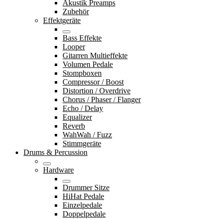
Akustik Preamps
Zubehör
Effektgeräte
Bass Effekte
Looper
Gitarren Multieffekte
Volumen Pedale
Stompboxen
Compressor / Boost
Distortion / Overdrive
Chorus / Phaser / Flanger
Echo / Delay
Equalizer
Reverb
WahWah / Fuzz
Stimmgeräte
Drums & Percussion
Hardware
Drummer Sitze
HiHat Pedale
Einzelpedale
Doppelpedale