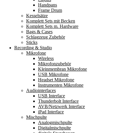
Handpans
Frame Drum
Kesselsätze
Komplett Sets mit Becken
Komplett Sets m. Hardware
Bags & Cases
Schlagzeug Zubehör
Sticks
Recording & Studio
Mikrofone
Wireless
Mikrofonzubehör
Kleinmembran Mikrofone
USB Mikrofone
Headset Mikrofone
Instrumenten Mikrofone
Audiointerfaces
USB Interface
Thunderbolt Interface
AVB/Netzwerk Interface
iPad Interface
Mischpulte
Analogmischpulte
Digitalmischpulte