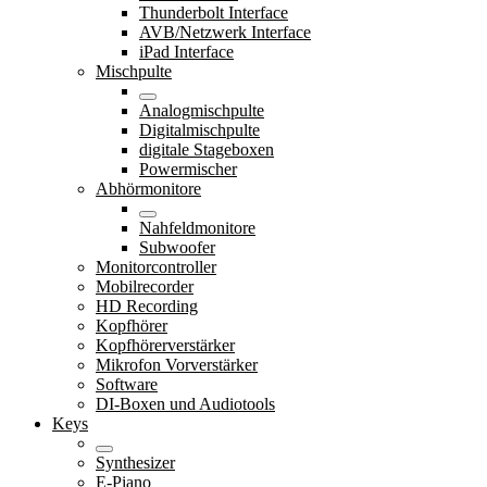
Thunderbolt Interface
AVB/Netzwerk Interface
iPad Interface
Mischpulte
Analogmischpulte
Digitalmischpulte
digitale Stageboxen
Powermischer
Abhörmonitore
Nahfeldmonitore
Subwoofer
Monitorcontroller
Mobilrecorder
HD Recording
Kopfhörer
Kopfhörerverstärker
Mikrofon Vorverstärker
Software
DI-Boxen und Audiotools
Keys
Synthesizer
E-Piano