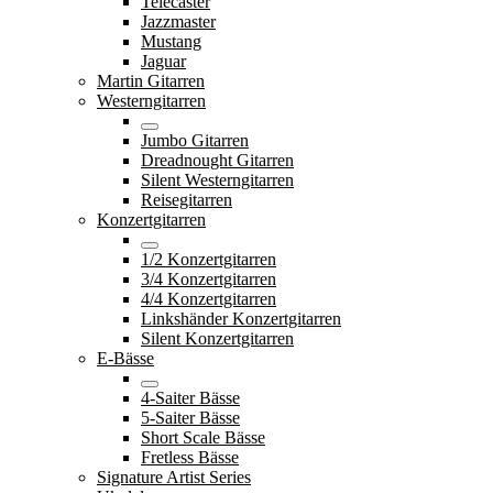
Telecaster
Jazzmaster
Mustang
Jaguar
Martin Gitarren
Westerngitarren
Jumbo Gitarren
Dreadnought Gitarren
Silent Westerngitarren
Reisegitarren
Konzertgitarren
1/2 Konzertgitarren
3/4 Konzertgitarren
4/4 Konzertgitarren
Linkshänder Konzertgitarren
Silent Konzertgitarren
E-Bässe
4-Saiter Bässe
5-Saiter Bässe
Short Scale Bässe
Fretless Bässe
Signature Artist Series