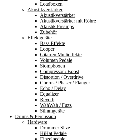
Loadboxen
Akustikverstärker
Akustikverstärker
Akustikverstärker mit Röhre
Akustik Preamps
Zubehör
Effektgeräte
Bass Effekte
Looper
Gitarren Multieffekte
Volumen Pedale
Stompboxen
Compressor / Boost
Distortion / Overdrive
Chorus / Phaser / Flanger
Echo / Delay
Equalizer
Reverb
WahWah / Fuzz
Stimmgeräte
Drums & Percussion
Hardware
Drummer Sitze
HiHat Pedale
Einzelpedale