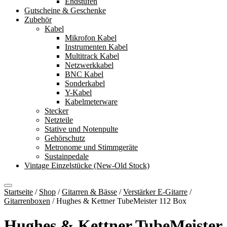
Endstufen
Gutscheine & Geschenke
Zubehör
Kabel
Mikrofon Kabel
Instrumenten Kabel
Multitrack Kabel
Netzwerkkabel
BNC Kabel
Sonderkabel
Y-Kabel
Kabelmeterware
Stecker
Netzteile
Stative und Notenpulte
Gehörschutz
Metronome und Stimmgeräte
Sustainpedale
Vintage Einzelstücke (New-Old Stock)
Startseite
/
Shop
/
Gitarren & Bässe
/
Verstärker E-Gitarre
/
Gitarrenboxen
/
Hughes & Kettner TubeMeister 112 Box
Hughes & Kettner TubeMeister