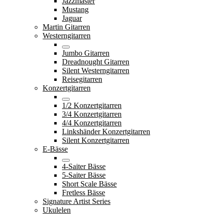
Jazzmaster
Mustang
Jaguar
Martin Gitarren
Westerngitarren
Jumbo Gitarren
Dreadnought Gitarren
Silent Westerngitarren
Reisegitarren
Konzertgitarren
1/2 Konzertgitarren
3/4 Konzertgitarren
4/4 Konzertgitarren
Linkshänder Konzertgitarren
Silent Konzertgitarren
E-Bässe
4-Saiter Bässe
5-Saiter Bässe
Short Scale Bässe
Fretless Bässe
Signature Artist Series
Ukulelen