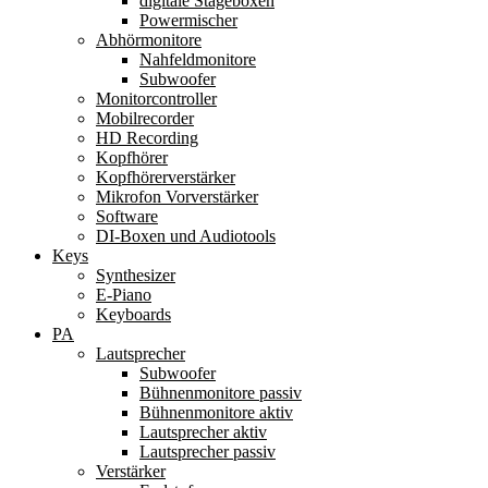
digitale Stageboxen
Powermischer
Abhörmonitore
Nahfeldmonitore
Subwoofer
Monitorcontroller
Mobilrecorder
HD Recording
Kopfhörer
Kopfhörerverstärker
Mikrofon Vorverstärker
Software
DI-Boxen und Audiotools
Keys
Synthesizer
E-Piano
Keyboards
PA
Lautsprecher
Subwoofer
Bühnenmonitore passiv
Bühnenmonitore aktiv
Lautsprecher aktiv
Lautsprecher passiv
Verstärker