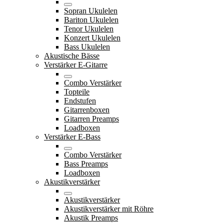
Sopran Ukulelen
Bariton Ukulelen
Tenor Ukulelen
Konzert Ukulelen
Bass Ukulelen
Akustische Bässe
Verstärker E-Gitarre
Combo Verstärker
Topteile
Endstufen
Gitarrenboxen
Gitarren Preamps
Loadboxen
Verstärker E-Bass
Combo Verstärker
Bass Preamps
Loadboxen
Akustikverstärker
Akustikverstärker
Akustikverstärker mit Röhre
Akustik Preamps