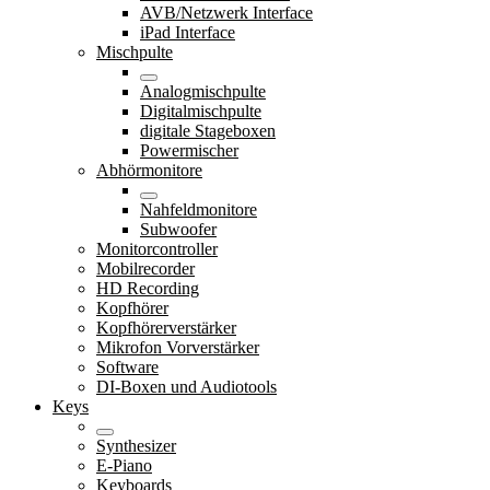
AVB/Netzwerk Interface
iPad Interface
Mischpulte
Analogmischpulte
Digitalmischpulte
digitale Stageboxen
Powermischer
Abhörmonitore
Nahfeldmonitore
Subwoofer
Monitorcontroller
Mobilrecorder
HD Recording
Kopfhörer
Kopfhörerverstärker
Mikrofon Vorverstärker
Software
DI-Boxen und Audiotools
Keys
Synthesizer
E-Piano
Keyboards