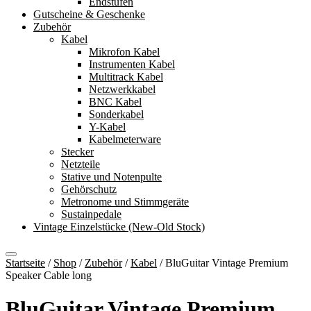
Endstufen
Gutscheine & Geschenke
Zubehör
Kabel
Mikrofon Kabel
Instrumenten Kabel
Multitrack Kabel
Netzwerkkabel
BNC Kabel
Sonderkabel
Y-Kabel
Kabelmeterware
Stecker
Netzteile
Stative und Notenpulte
Gehörschutz
Metronome und Stimmgeräte
Sustainpedale
Vintage Einzelstücke (New-Old Stock)
Startseite
/
Shop
/
Zubehör
/
Kabel
/
BluGuitar Vintage Premium
Speaker Cable long
BluGuitar Vintage Premium