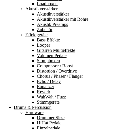
Loadboxen
Akustikverstärker
Akustikverstärker
Akustikverstärker mit Röhre
Akustik Preamps
Zubehör
Effektgeräte
Bass Effekte
Looper
Gitarren Multieffekte
Volumen Pedale
Stompboxen
Compressor / Boost
Distortion / Overdrive
Chorus / Phaser / Flanger
Echo / Delay
Equalizer
Reverb
WahWah / Fuzz
Stimmgeräte
Drums & Percussion
Hardware
Drummer Sitze
HiHat Pedale
Einzelpedale