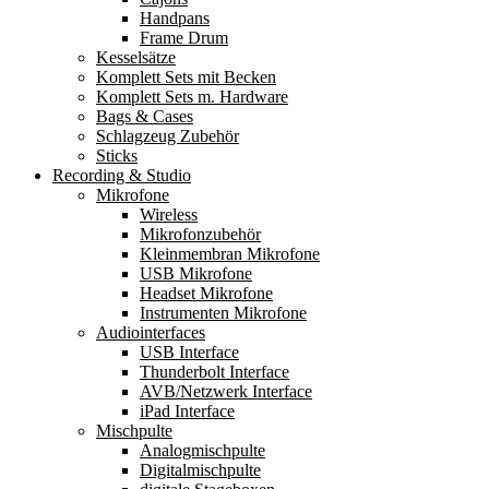
Handpans
Frame Drum
Kesselsätze
Komplett Sets mit Becken
Komplett Sets m. Hardware
Bags & Cases
Schlagzeug Zubehör
Sticks
Recording & Studio
Mikrofone
Wireless
Mikrofonzubehör
Kleinmembran Mikrofone
USB Mikrofone
Headset Mikrofone
Instrumenten Mikrofone
Audiointerfaces
USB Interface
Thunderbolt Interface
AVB/Netzwerk Interface
iPad Interface
Mischpulte
Analogmischpulte
Digitalmischpulte