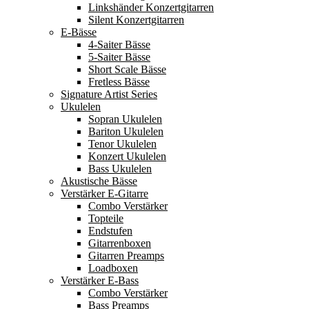
Linkshänder Konzertgitarren
Silent Konzertgitarren
E-Bässe
4-Saiter Bässe
5-Saiter Bässe
Short Scale Bässe
Fretless Bässe
Signature Artist Series
Ukulelen
Sopran Ukulelen
Bariton Ukulelen
Tenor Ukulelen
Konzert Ukulelen
Bass Ukulelen
Akustische Bässe
Verstärker E-Gitarre
Combo Verstärker
Topteile
Endstufen
Gitarrenboxen
Gitarren Preamps
Loadboxen
Verstärker E-Bass
Combo Verstärker
Bass Preamps