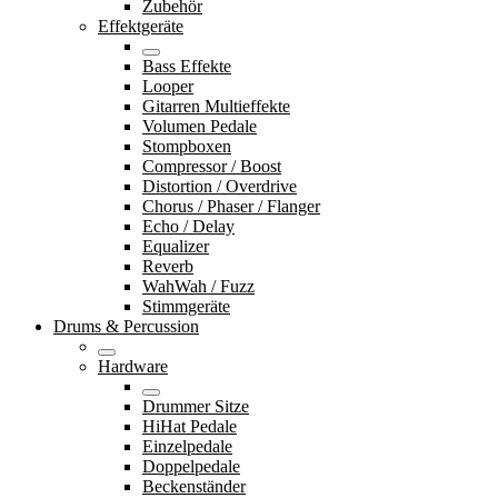
Zubehör
Effektgeräte
Bass Effekte
Looper
Gitarren Multieffekte
Volumen Pedale
Stompboxen
Compressor / Boost
Distortion / Overdrive
Chorus / Phaser / Flanger
Echo / Delay
Equalizer
Reverb
WahWah / Fuzz
Stimmgeräte
Drums & Percussion
Hardware
Drummer Sitze
HiHat Pedale
Einzelpedale
Doppelpedale
Beckenständer