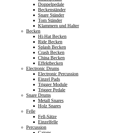
Doppelpedale
Beckenständer
Snare Ständer
Tom Ständer
Klammern und Halter
Becken
Hi-Hat Becken
Ride Becken
Splash Becken
Crash Becken
China Becken
Effektbecken
Electronic Drums
Electronic Percussion
Einzel Pads
Trigger Module
Trigger Pedale
Snare Drums
Metall Snares
Holz Snares
Felle
Fell-Sätze
Einzelfelle
Percussion
Cajons