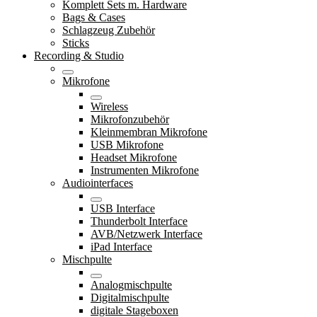
Komplett Sets m. Hardware
Bags & Cases
Schlagzeug Zubehör
Sticks
Recording & Studio
Mikrofone
Wireless
Mikrofonzubehör
Kleinmembran Mikrofone
USB Mikrofone
Headset Mikrofone
Instrumenten Mikrofone
Audiointerfaces
USB Interface
Thunderbolt Interface
AVB/Netzwerk Interface
iPad Interface
Mischpulte
Analogmischpulte
Digitalmischpulte
digitale Stageboxen