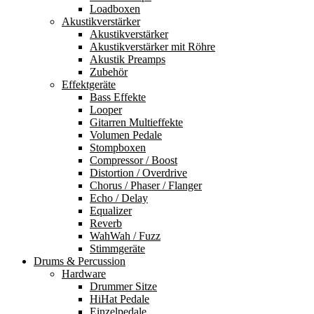
Loadboxen
Akustikverstärker
Akustikverstärker
Akustikverstärker mit Röhre
Akustik Preamps
Zubehör
Effektgeräte
Bass Effekte
Looper
Gitarren Multieffekte
Volumen Pedale
Stompboxen
Compressor / Boost
Distortion / Overdrive
Chorus / Phaser / Flanger
Echo / Delay
Equalizer
Reverb
WahWah / Fuzz
Stimmgeräte
Drums & Percussion
Hardware
Drummer Sitze
HiHat Pedale
Einzelpedale