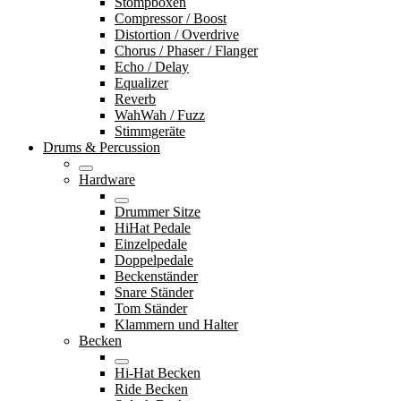
Stompboxen
Compressor / Boost
Distortion / Overdrive
Chorus / Phaser / Flanger
Echo / Delay
Equalizer
Reverb
WahWah / Fuzz
Stimmgeräte
Drums & Percussion
Hardware
Drummer Sitze
HiHat Pedale
Einzelpedale
Doppelpedale
Beckenständer
Snare Ständer
Tom Ständer
Klammern und Halter
Becken
Hi-Hat Becken
Ride Becken