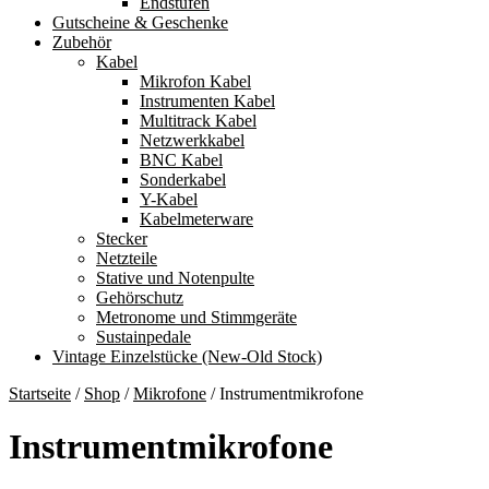
Endstufen
Gutscheine & Geschenke
Zubehör
Kabel
Mikrofon Kabel
Instrumenten Kabel
Multitrack Kabel
Netzwerkkabel
BNC Kabel
Sonderkabel
Y-Kabel
Kabelmeterware
Stecker
Netzteile
Stative und Notenpulte
Gehörschutz
Metronome und Stimmgeräte
Sustainpedale
Vintage Einzelstücke (New-Old Stock)
Startseite
/
Shop
/
Mikrofone
/
Instrumentmikrofone
Instrumentmikrofone