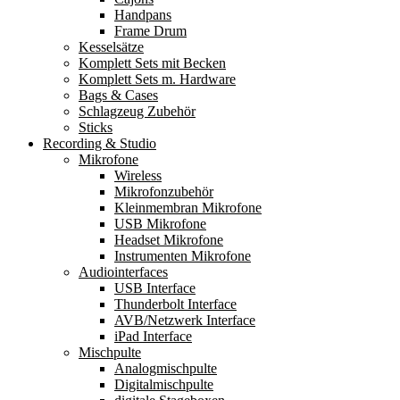
Handpans
Frame Drum
Kesselsätze
Komplett Sets mit Becken
Komplett Sets m. Hardware
Bags & Cases
Schlagzeug Zubehör
Sticks
Recording & Studio
Mikrofone
Wireless
Mikrofonzubehör
Kleinmembran Mikrofone
USB Mikrofone
Headset Mikrofone
Instrumenten Mikrofone
Audiointerfaces
USB Interface
Thunderbolt Interface
AVB/Netzwerk Interface
iPad Interface
Mischpulte
Analogmischpulte
Digitalmischpulte