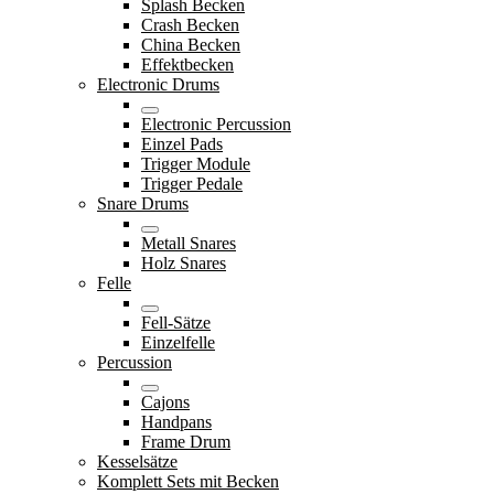
Splash Becken
Crash Becken
China Becken
Effektbecken
Electronic Drums
Electronic Percussion
Einzel Pads
Trigger Module
Trigger Pedale
Snare Drums
Metall Snares
Holz Snares
Felle
Fell-Sätze
Einzelfelle
Percussion
Cajons
Handpans
Frame Drum
Kesselsätze
Komplett Sets mit Becken