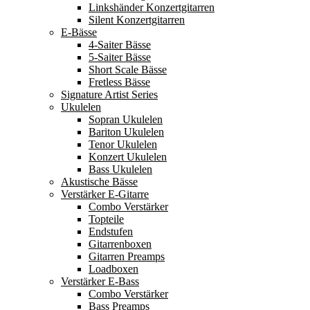
Linkshänder Konzertgitarren
Silent Konzertgitarren
E-Bässe
4-Saiter Bässe
5-Saiter Bässe
Short Scale Bässe
Fretless Bässe
Signature Artist Series
Ukulelen
Sopran Ukulelen
Bariton Ukulelen
Tenor Ukulelen
Konzert Ukulelen
Bass Ukulelen
Akustische Bässe
Verstärker E-Gitarre
Combo Verstärker
Topteile
Endstufen
Gitarrenboxen
Gitarren Preamps
Loadboxen
Verstärker E-Bass
Combo Verstärker
Bass Preamps