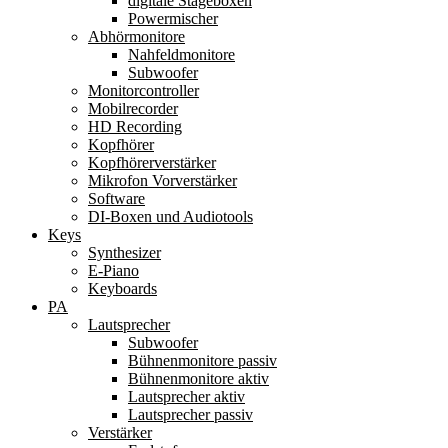
digitale Stageboxen
Powermischer
Abhörmonitore
Nahfeldmonitore
Subwoofer
Monitorcontroller
Mobilrecorder
HD Recording
Kopfhörer
Kopfhörerverstärker
Mikrofon Vorverstärker
Software
DI-Boxen und Audiotools
Keys
Synthesizer
E-Piano
Keyboards
PA
Lautsprecher
Subwoofer
Bühnenmonitore passiv
Bühnenmonitore aktiv
Lautsprecher aktiv
Lautsprecher passiv
Verstärker