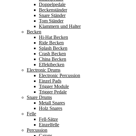
Doppelpedale
Beckenständer
Snare Ständer
Tom Ständer
Klammern und Halter
Becken
Hi-Hat Becken
Ride Becken
Splash Becken
Crash Becken
China Becken
Effektbecken
Electronic Drums
Electronic Percussion
Einzel Pads
Trigger Module
Trigger Pedale
Snare Drums
Metall Snares
Holz Snares
Felle
Fell-Sätze
Einzelfelle
Percussion
Cajons