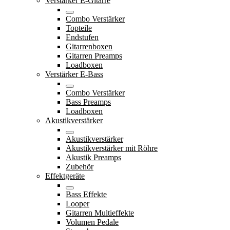
Verstärker E-Gitarre
Combo Verstärker
Topteile
Endstufen
Gitarrenboxen
Gitarren Preamps
Loadboxen
Verstärker E-Bass
Combo Verstärker
Bass Preamps
Loadboxen
Akustikverstärker
Akustikverstärker
Akustikverstärker mit Röhre
Akustik Preamps
Zubehör
Effektgeräte
Bass Effekte
Looper
Gitarren Multieffekte
Volumen Pedale