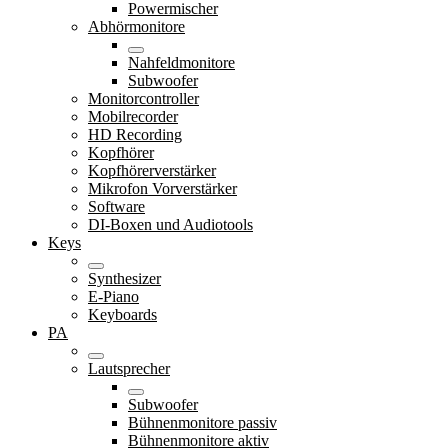
Powermischer
Abhörmonitore
Nahfeldmonitore
Subwoofer
Monitorcontroller
Mobilrecorder
HD Recording
Kopfhörer
Kopfhörerverstärker
Mikrofon Vorverstärker
Software
DI-Boxen und Audiotools
Keys
Synthesizer
E-Piano
Keyboards
PA
Lautsprecher
Subwoofer
Bühnenmonitore passiv
Bühnenmonitore aktiv