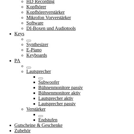
HD Recording
Kopfhörer
Kopfhörerverstärker
Mikrofon Vorverstärker
Software
DI-Boxen und Audiotools
Keys
Synthesizer
E-Piano
Keyboards
PA
Lautsprecher
Subwoofer
Bühnenmonitore passiv
Bühnenmonitore aktiv
Lautsprecher aktiv
Lautsprecher passiv
Verstärker
Endstufen
Gutscheine & Geschenke
Zubehör