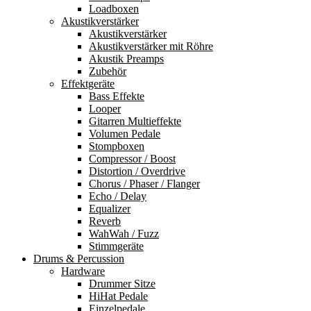
Loadboxen
Akustikverstärker
Akustikverstärker
Akustikverstärker mit Röhre
Akustik Preamps
Zubehör
Effektgeräte
Bass Effekte
Looper
Gitarren Multieffekte
Volumen Pedale
Stompboxen
Compressor / Boost
Distortion / Overdrive
Chorus / Phaser / Flanger
Echo / Delay
Equalizer
Reverb
WahWah / Fuzz
Stimmgeräte
Drums & Percussion
Hardware
Drummer Sitze
HiHat Pedale
Einzelpedale