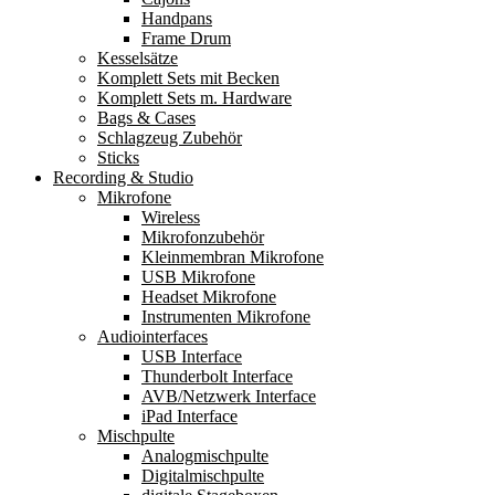
Handpans
Frame Drum
Kesselsätze
Komplett Sets mit Becken
Komplett Sets m. Hardware
Bags & Cases
Schlagzeug Zubehör
Sticks
Recording & Studio
Mikrofone
Wireless
Mikrofonzubehör
Kleinmembran Mikrofone
USB Mikrofone
Headset Mikrofone
Instrumenten Mikrofone
Audiointerfaces
USB Interface
Thunderbolt Interface
AVB/Netzwerk Interface
iPad Interface
Mischpulte
Analogmischpulte
Digitalmischpulte