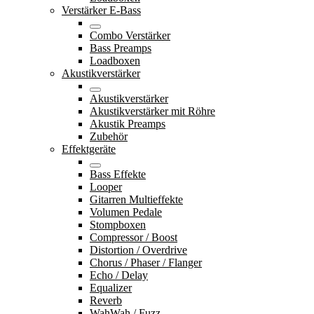
Verstärker E-Bass
Combo Verstärker
Bass Preamps
Loadboxen
Akustikverstärker
Akustikverstärker
Akustikverstärker mit Röhre
Akustik Preamps
Zubehör
Effektgeräte
Bass Effekte
Looper
Gitarren Multieffekte
Volumen Pedale
Stompboxen
Compressor / Boost
Distortion / Overdrive
Chorus / Phaser / Flanger
Echo / Delay
Equalizer
Reverb
WahWah / Fuzz