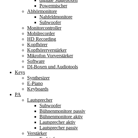
digitale Stageboxen
Powermischer
Abhörmonitore
Nahfeldmonitore
Subwoofer
Monitorcontroller
Mobilrecorder
HD Recording
Kopfhörer
Kopfhörerverstärker
Mikrofon Vorverstärker
Software
DI-Boxen und Audiotools
Keys
Synthesizer
E-Piano
Keyboards
PA
Lautsprecher
Subwoofer
Bühnenmonitore passiv
Bühnenmonitore aktiv
Lautsprecher aktiv
Lautsprecher passiv
Verstärker