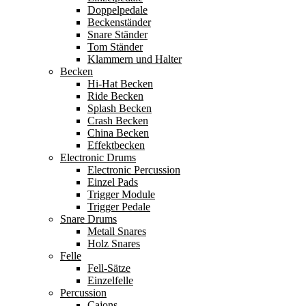
Doppelpedale
Beckenständer
Snare Ständer
Tom Ständer
Klammern und Halter
Becken
Hi-Hat Becken
Ride Becken
Splash Becken
Crash Becken
China Becken
Effektbecken
Electronic Drums
Electronic Percussion
Einzel Pads
Trigger Module
Trigger Pedale
Snare Drums
Metall Snares
Holz Snares
Felle
Fell-Sätze
Einzelfelle
Percussion
Cajons