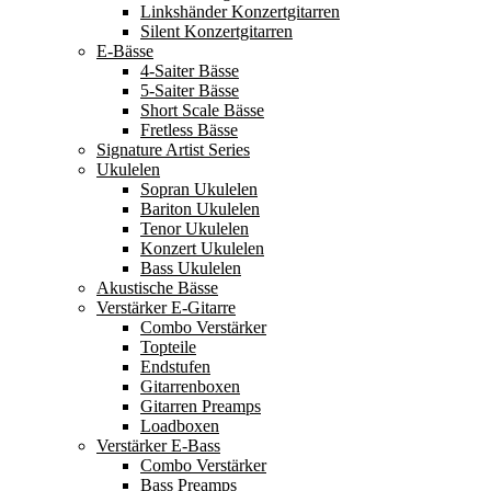
Linkshänder Konzertgitarren
Silent Konzertgitarren
E-Bässe
4-Saiter Bässe
5-Saiter Bässe
Short Scale Bässe
Fretless Bässe
Signature Artist Series
Ukulelen
Sopran Ukulelen
Bariton Ukulelen
Tenor Ukulelen
Konzert Ukulelen
Bass Ukulelen
Akustische Bässe
Verstärker E-Gitarre
Combo Verstärker
Topteile
Endstufen
Gitarrenboxen
Gitarren Preamps
Loadboxen
Verstärker E-Bass
Combo Verstärker
Bass Preamps