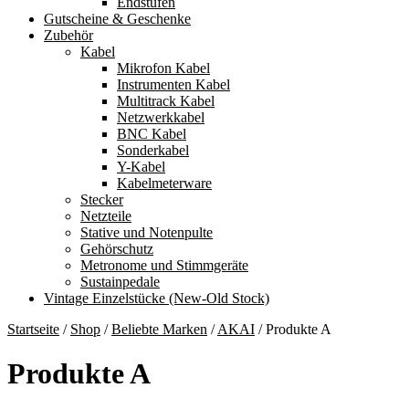
Endstufen
Gutscheine & Geschenke
Zubehör
Kabel
Mikrofon Kabel
Instrumenten Kabel
Multitrack Kabel
Netzwerkkabel
BNC Kabel
Sonderkabel
Y-Kabel
Kabelmeterware
Stecker
Netzteile
Stative und Notenpulte
Gehörschutz
Metronome und Stimmgeräte
Sustainpedale
Vintage Einzelstücke (New-Old Stock)
Startseite
/
Shop
/
Beliebte Marken
/
AKAI
/
Produkte A
Produkte A