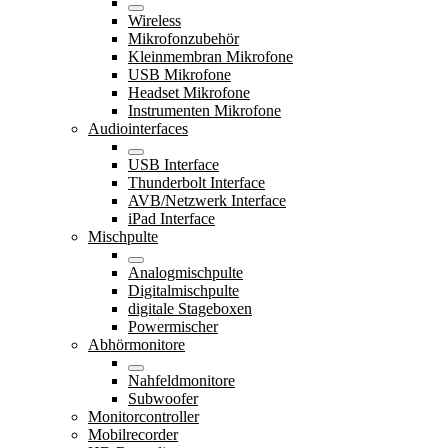
Wireless
Mikrofonzubehör
Kleinmembran Mikrofone
USB Mikrofone
Headset Mikrofone
Instrumenten Mikrofone
Audiointerfaces
USB Interface
Thunderbolt Interface
AVB/Netzwerk Interface
iPad Interface
Mischpulte
Analogmischpulte
Digitalmischpulte
digitale Stageboxen
Powermischer
Abhörmonitore
Nahfeldmonitore
Subwoofer
Monitorcontroller
Mobilrecorder