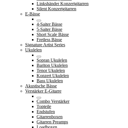
Linkshänder Konzertgitarren
Silent Konzertgitarren
E-Bässe
4-Saiter Bässe
5-Saiter Bässe
Short Scale Bässe
Fretless Bässe
Signature Artist Series
Ukulelen
Sopran Ukulelen
Bariton Ukulelen
Tenor Ukulelen
Konzert Ukulelen
Bass Ukulelen
Akustische Bässe
Verstärker E-Gitarre
Combo Verstärker
Topteile
Endstufen
Gitarrenboxen
Gitarren Preamps
Loadboxen