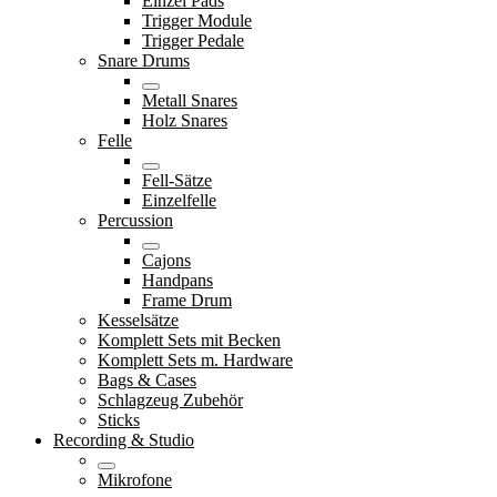
Einzel Pads
Trigger Module
Trigger Pedale
Snare Drums
Metall Snares
Holz Snares
Felle
Fell-Sätze
Einzelfelle
Percussion
Cajons
Handpans
Frame Drum
Kesselsätze
Komplett Sets mit Becken
Komplett Sets m. Hardware
Bags & Cases
Schlagzeug Zubehör
Sticks
Recording & Studio
Mikrofone