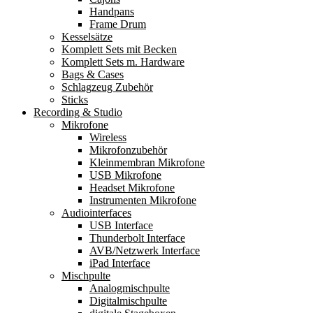
Handpans
Frame Drum
Kesselsätze
Komplett Sets mit Becken
Komplett Sets m. Hardware
Bags & Cases
Schlagzeug Zubehör
Sticks
Recording & Studio
Mikrofone
Wireless
Mikrofonzubehör
Kleinmembran Mikrofone
USB Mikrofone
Headset Mikrofone
Instrumenten Mikrofone
Audiointerfaces
USB Interface
Thunderbolt Interface
AVB/Netzwerk Interface
iPad Interface
Mischpulte
Analogmischpulte
Digitalmischpulte