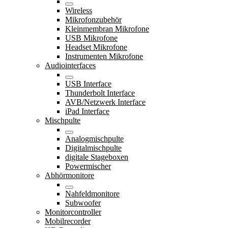
Wireless
Mikrofonzubehör
Kleinmembran Mikrofone
USB Mikrofone
Headset Mikrofone
Instrumenten Mikrofone
Audiointerfaces
USB Interface
Thunderbolt Interface
AVB/Netzwerk Interface
iPad Interface
Mischpulte
Analogmischpulte
Digitalmischpulte
digitale Stageboxen
Powermischer
Abhörmonitore
Nahfeldmonitore
Subwoofer
Monitorcontroller
Mobilrecorder