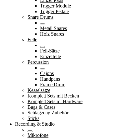
Einzel Pads
Trigger Module
Trigger Pedale
Snare Drums
Metall Snares
Holz Snares
Felle
Fell-Sätze
Einzelfelle
Percussion
Cajons
Handpans
Frame Drum
Kesselsätze
Komplett Sets mit Becken
Komplett Sets m. Hardware
Bags & Cases
Schlagzeug Zubehör
Sticks
Recording & Studio
Mikrofone