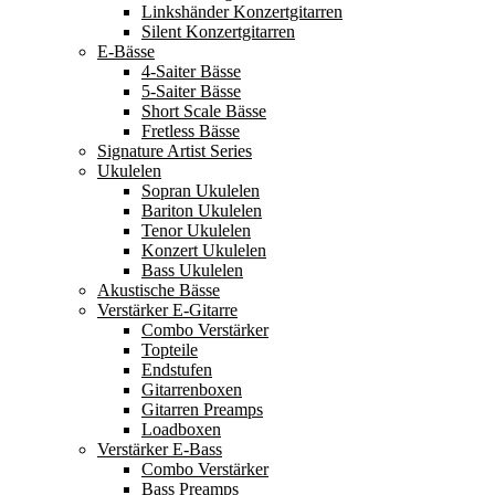
Linkshänder Konzertgitarren
Silent Konzertgitarren
E-Bässe
4-Saiter Bässe
5-Saiter Bässe
Short Scale Bässe
Fretless Bässe
Signature Artist Series
Ukulelen
Sopran Ukulelen
Bariton Ukulelen
Tenor Ukulelen
Konzert Ukulelen
Bass Ukulelen
Akustische Bässe
Verstärker E-Gitarre
Combo Verstärker
Topteile
Endstufen
Gitarrenboxen
Gitarren Preamps
Loadboxen
Verstärker E-Bass
Combo Verstärker
Bass Preamps