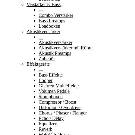
Verstärker E-Bass
Combo Verstärker
Bass Preamps
Loadboxen
Akustikverstärker
Akustikverstärker
Akustikverstärker mit Röhre
Akustik Preamps
Zubehör
Effektgeräte
Bass Effekte
Looper
Gitarren Multieffekte
Volumen Pedale
Stompboxen
Compressor / Boost
Distortion / Overdrive
Chorus / Phaser / Flanger
Echo / Delay
Equalizer
Reverb
WahWah / Fuzz