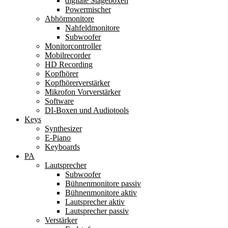
digitale Stageboxen
Powermischer
Abhörmonitore
Nahfeldmonitore
Subwoofer
Monitorcontroller
Mobilrecorder
HD Recording
Kopfhörer
Kopfhörerverstärker
Mikrofon Vorverstärker
Software
DI-Boxen und Audiotools
Keys
Synthesizer
E-Piano
Keyboards
PA
Lautsprecher
Subwoofer
Bühnenmonitore passiv
Bühnenmonitore aktiv
Lautsprecher aktiv
Lautsprecher passiv
Verstärker