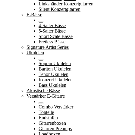
Linkshänder Konzertgitarren
Silent Konzertgitarren
E-Bässe
4-Saiter Bässe
5-Saiter Bässe
Short Scale Bässe
Fretless Bässe
Signature Artist Series
Ukulelen
Sopran Ukulelen
Bariton Ukulelen
Tenor Ukulelen
Konzert Ukulelen
Bass Ukulelen
Akustische Bässe
Verstärker E-Gitarre
Combo Verstärker
Topteile
Endstufen
Gitarrenboxen
Gitarren Preamps
Loadboxen