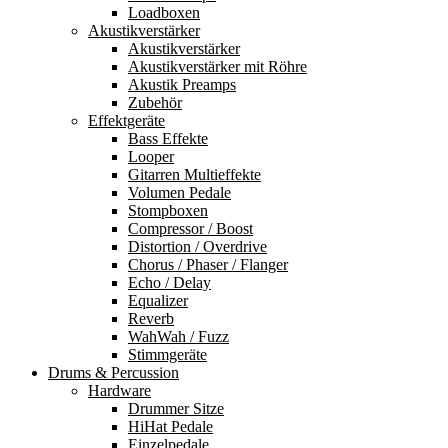
Loadboxen
Akustikverstärker
Akustikverstärker
Akustikverstärker mit Röhre
Akustik Preamps
Zubehör
Effektgeräte
Bass Effekte
Looper
Gitarren Multieffekte
Volumen Pedale
Stompboxen
Compressor / Boost
Distortion / Overdrive
Chorus / Phaser / Flanger
Echo / Delay
Equalizer
Reverb
WahWah / Fuzz
Stimmgeräte
Drums & Percussion
Hardware
Drummer Sitze
HiHat Pedale
Einzelpedale