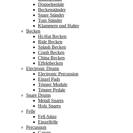
Doppelpedale
Beckenständer
Snare Ständer
Tom Ständer
Klammern und Halter
Becken
Hi-Hat Becken
Ride Becken
Splash Becken
Crash Becken
China Becken
Effektbecken
Electronic Drums
Electronic Percussion
Einzel Pads
Trigger Module
Trigger Pedale
Snare Drums
Metall Snares
Holz Snares
Felle
Fell-Sätze
Einzelfelle
Percussion
Cajons