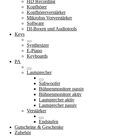
HD Recording
Kopfhörer
Kopfhörerverstärker
Mikrofon Vorverstärker
Software
DI-Boxen und Audiotools
Keys
Synthesizer
E-Piano
Keyboards
PA
Lautsprecher
Subwoofer
Bühnenmonitore passiv
Bühnenmonitore aktiv
Lautsprecher aktiv
Lautsprecher passiv
Verstärker
Endstufen
Gutscheine & Geschenke
Zubehör